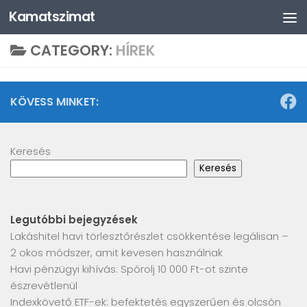
Kamatszimat
Skip to content
CATEGORY:
HÍREK
KÖVESS MINKET:
Keresés
Keresés
Legutóbbi bejegyzések
Lakáshitel havi törlesztőrészlet csökkentése legálisan –
2 okos módszer, amit kevesen használnak
Havi pénzügyi kihívás: Spórolj 10 000 Ft-ot szinte
észrevétlenül
Indexkövető ETF-ek: befektetés egyszerűen és olcsón