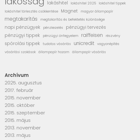
lakosság
lakáshitel
lakáshitel 2025
lakáshitel tippek
Magnet
lakáshitel törlesztés csökkentése
magyar állampapír
megtakarítás
megtakarítás és befektetés különbsége
napi pénzügyek
pénzügyi tervezés
pénzkezelés
raiffeisen
pénzügyi tippek
pénzügyi önfegyelem
részvény
unicredit
spórolási tippek
tudatos vásárlás
vagyonépítés
vásárlási szokások
állampapír hozam
állampapír vásárlás
Archívum
2025. augusztus
2017. február
2015. november
2015. október
2015. szeptember
2015. május
2013. november
2013. május