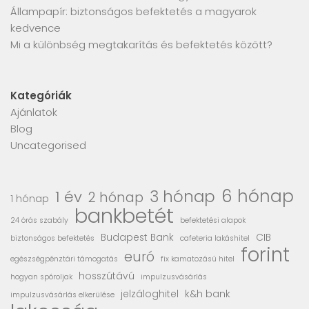
Állampapír: biztonságos befektetés a magyarok
kedvence
Mi a különbség megtakarítás és befektetés között?
Kategóriák
Ajánlatok
Blog
Uncategorised
6 hónap
3 hónap
1 év
2 hónap
1 hónap
bankbetét
24 órás szabály
befektetési alapok
Budapest Bank
CIB
biztonságos befektetés
cafeteria lakáshitel
forint
euró
egészségpénztári támogatás
fix kamatozású hitel
hosszútávú
hogyan spóroljak
impulzusvásárlás
jelzáloghitel
k&h bank
impulzusvásárlás elkerülése