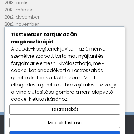
2013. április
2013. március
2012. december
2012. november
2012. szeptember
Tiszteletben tartjuk az Ön
2012. június
magánszféráját
2012. április
A cookie-k segítenek javítani az élményt,
2012. március
személyre szabott tartalmat nyújtani és
2012. január
forgalmat elemezni. Kiválaszthatja, mely
2011. szeptember
cookie-kat engedélyezi a
Testreszabás
gombra kattintva. Kattintson a
Mind
elfogadása
gombra a hozzájáruláshoz vagy
Utolsó kommentek
a
Mind elutasítása
gombra a nem alapvető
Nincs megjeleníthető bejegyzés.
cookie-k elutasításához.
Testreszabás
Mind elutasítása
Kamatszimat © 2026. All Rights Reserved.