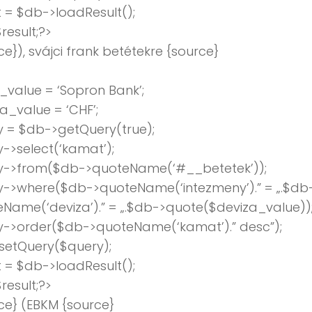
t = $db->loadResult();
result;?>
ce}), svájci frank betétekre {source}
value = ‘Sopron Bank’;
a_value = ‘CHF’;
 = $db->getQuery(true);
->select(‘kamat’);
y->from($db->quoteName(‘#__betetek’));
y->where($db->quoteName(‘intezmeny’).” = „.$db
Name(‘deviza’).” = „.$db->quote($deviza_value))
y->order($db->quoteName(‘kamat’).” desc”);
setQuery($query);
t = $db->loadResult();
result;?>
ce} (EBKM {source}