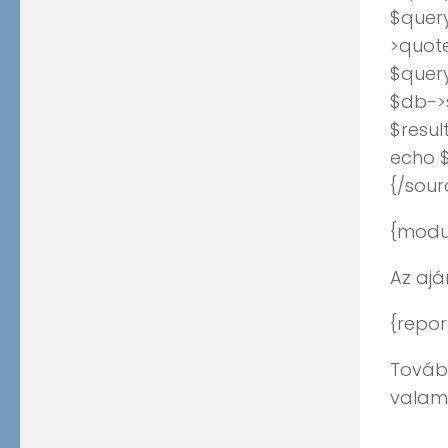
$quer
>quote
$quer
$db->
$resul
echo $
{/sour
{modu
Az ajá
{repor
Tovább
valame