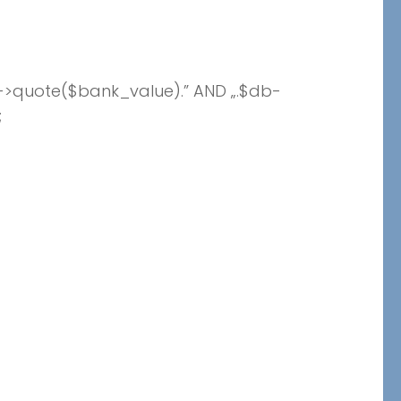
->quote($bank_value).” AND „.$db-
;