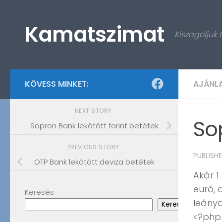
Skip to content
Kamatszimat
Kiszagoljuk
KÖVESS MINKET:
AJÁNL
NEXT STORY
So
Sopron Bank lekötött forint betétek
PREVIOUS STORY
PUBLISH
OTP Bank lekötött deviza betétek
Akár 1
euró, 
Keresés
leánya
Keresés
<?php