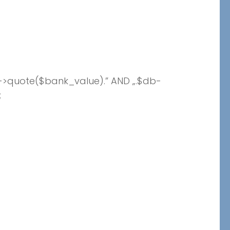
->quote($bank_value).” AND „.$db-
;