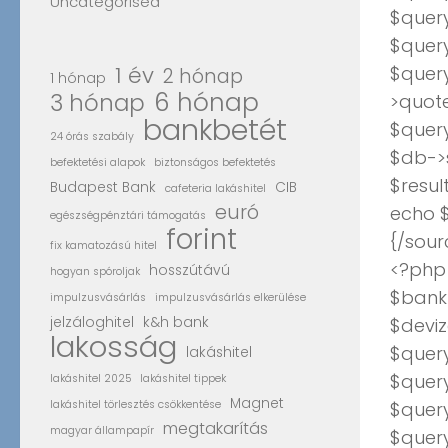
Uncategorised
$query
$quer
1 év
$quer
2 hónap
1 hónap
6 hónap
3 hónap
>quote
bankbetét
$quer
24 órás szabály
$db->
befektetési alapok
biztonságos befektetés
$resul
Budapest Bank
CIB
cafeteria lakáshitel
euró
echo $
egészségpénztári támogatás
forint
{/sour
fix kamatozású hitel
<?php
hosszútávú
hogyan spóroljak
$bank_
impulzusvásárlás
impulzusvásárlás elkerülése
jelzáloghitel
k&h bank
$deviz
lakosság
$query
lakáshitel
$query
lakáshitel 2025
lakáshitel tippek
Magnet
lakáshitel törlesztés csökkentése
$quer
megtakarítás
magyar állampapír
$quer