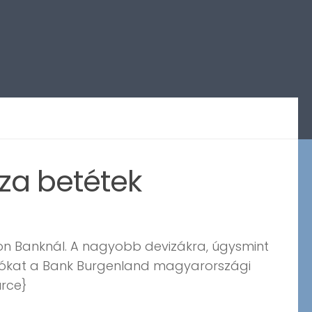
iza betétek
ron Banknál. A nagyobb devizákra, úgysmint
ukciókat a Bank Burgenland magyarországi
rce}