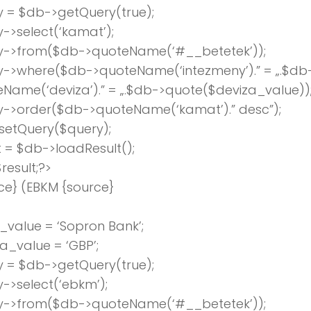
 = $db->getQuery(true);
->select(‘kamat’);
y->from($db->quoteName(‘#__betetek’));
y->where($db->quoteName(‘intezmeny’).” = „.$db
Name(‘deviza’).” = „.$db->quote($deviza_value))
y->order($db->quoteName(‘kamat’).” desc”);
setQuery($query);
t = $db->loadResult();
result;?>
ce} (EBKM {source}
value = ‘Sopron Bank’;
a_value = ‘GBP’;
 = $db->getQuery(true);
->select(‘ebkm’);
y->from($db->quoteName(‘#__betetek’));