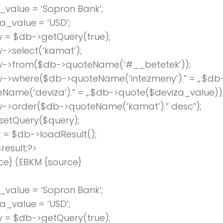
value = ‘Sopron Bank’;
a_value = ‘USD’;
 = $db->getQuery(true);
->select(‘kamat’);
y->from($db->quoteName(‘#__betetek’));
y->where($db->quoteName(‘intezmeny’).” = „.$db
Name(‘deviza’).” = „.$db->quote($deviza_value))
y->order($db->quoteName(‘kamat’).” desc”);
setQuery($query);
t = $db->loadResult();
result;?>
ce} (EBKM {source}
value = ‘Sopron Bank’;
a_value = ‘USD’;
 = $db->getQuery(true);