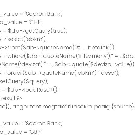
value = ‘Sopron Bank’;
a_value = ‘CHF’;
 = $db->getQuery(true);
->select(‘ebkm’);
y->from($db->quoteName(‘#__betetek’));
y->where($db->quoteName(‘intezmeny’).” = „.$db
Name(‘deviza’).” = „.$db->quote($deviza_value))
y->order($db->quoteName(‘ebkm’).” desc”);
setQuery($query);
t = $db->loadResult();
result;?>
ce}), angol font megtakarításokra pedig {source}
value = ‘Sopron Bank’;
a_value = ‘GBP’;