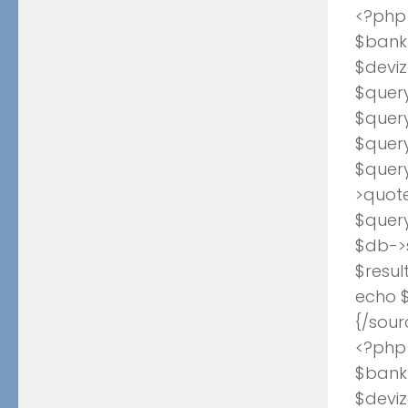
<?php
$bank_
$deviz
$query
$query
$quer
$quer
>quote
$quer
$db->
$resul
echo $
{/sour
<?php
$bank_
$deviz