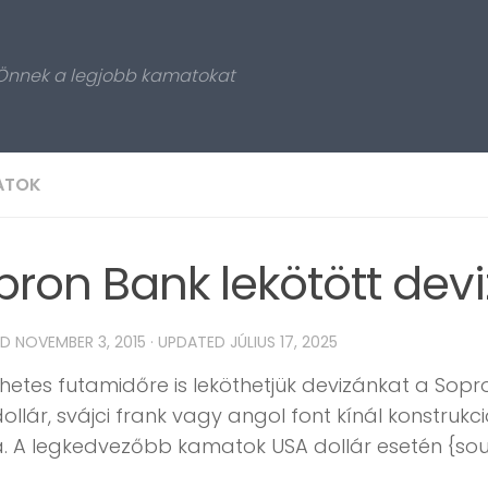
 Önnek a legjobb kamatokat
ATOK
pron Bank lekötött dev
ED
NOVEMBER 3, 2015
· UPDATED
JÚLIUS 17, 2025
 hetes futamidőre is leköthetjük devizánkat a Sop
dollár, svájci frank vagy angol font kínál konstr
. A legkedvezőbb kamatok USA dollár esetén {sou