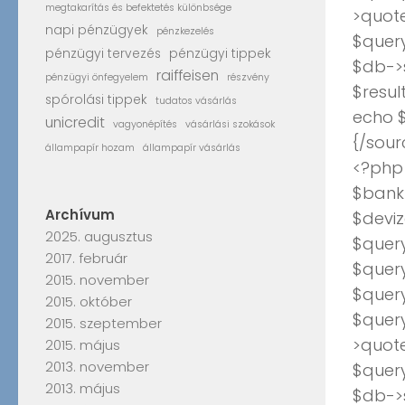
megtakarítás és befektetés különbsége
>quote
napi pénzügyek
pénzkezelés
$quer
pénzügyi tervezés
pénzügyi tippek
$db->
raiffeisen
pénzügyi önfegyelem
részvény
$resul
spórolási tippek
tudatos vásárlás
echo $
unicredit
vagyonépítés
vásárlási szokások
{/sour
állampapír hozam
állampapír vásárlás
<?php
$bank_
Archívum
$deviz
2025. augusztus
$query
2017. február
$query
2015. november
$quer
2015. október
$quer
2015. szeptember
>quote
2015. május
2013. november
$quer
2013. május
$db->