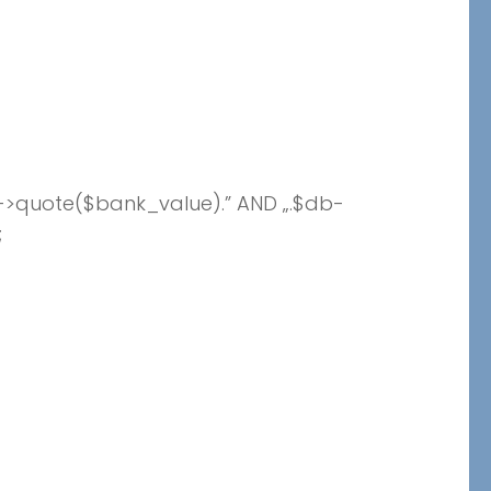
->quote($bank_value).” AND „.$db-
;