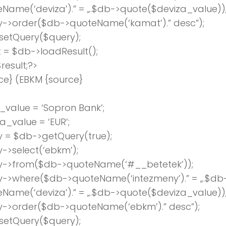
Name(‘deviza’).” = „.$db->quote($deviza_value))
y->order($db->quoteName(‘kamat’).” desc”);
setQuery($query);
t = $db->loadResult();
result;?>
ce} (EBKM {source}
value = ‘Sopron Bank’;
a_value = ‘EUR’;
 = $db->getQuery(true);
->select(‘ebkm’);
y->from($db->quoteName(‘#__betetek’));
y->where($db->quoteName(‘intezmeny’).” = „.$db
Name(‘deviza’).” = „.$db->quote($deviza_value))
y->order($db->quoteName(‘ebkm’).” desc”);
setQuery($query);