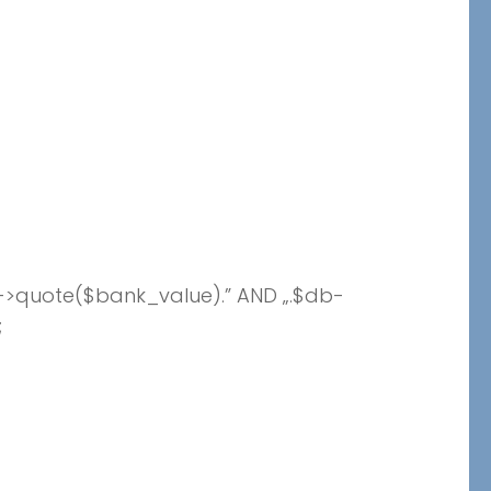
->quote($bank_value).” AND „.$db-
;