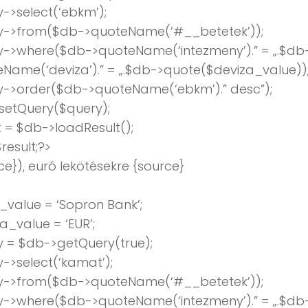
->select(‘ebkm’);
y->from($db->quoteName(‘#__betetek’));
y->where($db->quoteName(‘intezmeny’).” = „.$db
Name(‘deviza’).” = „.$db->quote($deviza_value))
y->order($db->quoteName(‘ebkm’).” desc”);
setQuery($query);
t = $db->loadResult();
result;?>
ce}), euró lekötésekre {source}
value = ‘Sopron Bank’;
a_value = ‘EUR’;
 = $db->getQuery(true);
->select(‘kamat’);
y->from($db->quoteName(‘#__betetek’));
y->where($db->quoteName(‘intezmeny’).” = „.$db