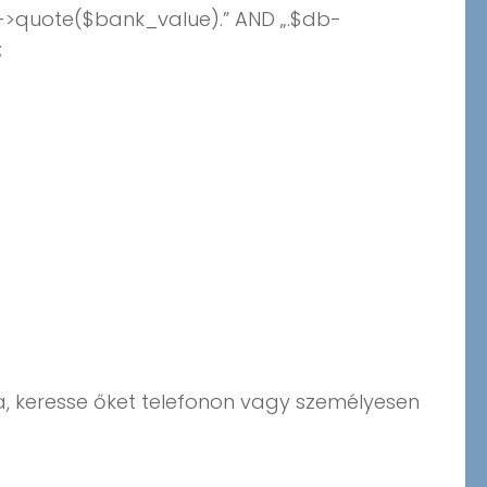
->quote($bank_value).” AND „.$db-
;
a, keresse őket telefonon vagy személyesen