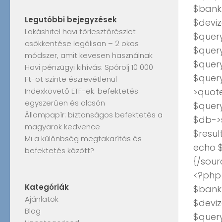
$bank_
Legutóbbi bejegyzések
$deviz
Lakáshitel havi törlesztőrészlet
$query
csökkentése legálisan – 2 okos
$query
módszer, amit kevesen használnak
$quer
Havi pénzügyi kihívás: Spórolj 10 000
$quer
Ft-ot szinte észrevétlenül
Indexkövető ETF-ek: befektetés
>quote
egyszerűen és olcsón
$quer
Állampapír: biztonságos befektetés a
$db->
magyarok kedvence
$resul
Mi a különbség megtakarítás és
echo $
befektetés között?
{/sour
<?php
Kategóriák
$bank_
Ajánlatok
$deviz
Blog
$query