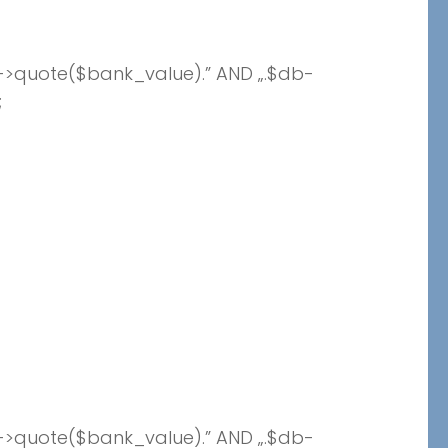
->quote($bank_value).” AND „.$db-
;
->quote($bank_value).” AND „.$db-