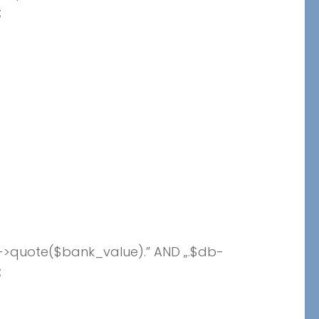
;
->quote($bank_value).” AND „.$db-
;