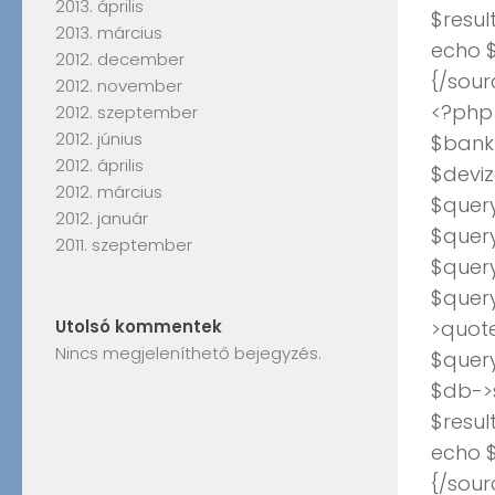
2013. április
$resul
2013. március
echo $
2012. december
{/sour
2012. november
<?php
2012. szeptember
2012. június
$bank_
2012. április
$deviz
2012. március
$query
2012. január
$query
2011. szeptember
$quer
$quer
Utolsó kommentek
>quote
Nincs megjeleníthető bejegyzés.
$quer
$db->
$resul
echo $
{/sour