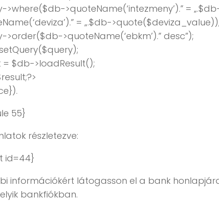
y->where($db->quoteName(‘intezmeny’).” = „.$db
Name(‘deviza’).” = „.$db->quote($deviza_value))
y->order($db->quoteName(‘ebkm’).” desc”);
setQuery($query);
t = $db->loadResult();
result;?>
ce}).
le 55}
nlatok részletezve:
t id=44}
i információkért látogasson el a bank honlapjár
lyik bankfiókban.