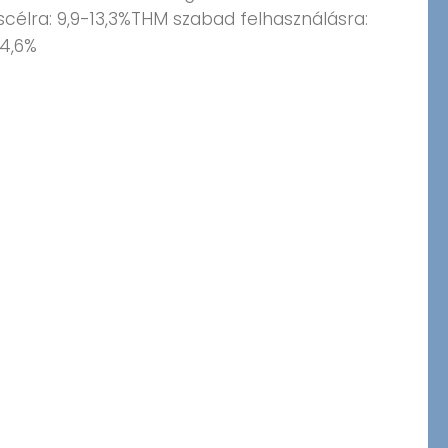
scélra: 9,9-13,3%THM szabad felhasználásra:
14,6%