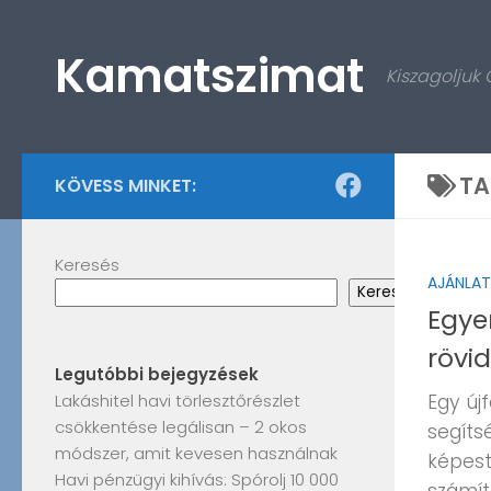
Skip to content
Kamatszimat
Kiszagoljuk
TA
KÖVESS MINKET:
Keresés
AJÁNLA
Keresés
Egye
rövi
Legutóbbi bejegyzések
Lakáshitel havi törlesztőrészlet
Egy új
csökkentése legálisan – 2 okos
segíts
módszer, amit kevesen használnak
képest
Havi pénzügyi kihívás: Spórolj 10 000