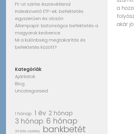
számíth
Ft-ot szinte észrevétlenül
a hozz
Indexkövető ETF-ek: befektetés
folyós
egyszerűen és olcsón
akár jö
Állampapír: biztonságos befektetés a
magyarok kedvence
Mi a különbség megtakarítás és
befektetés között?
Kategóriák
Ajánlatok
Blog
Uncategorised
1 év
2 hónap
1 hónap
6 hónap
3 hónap
bankbetét
24 órás szabály