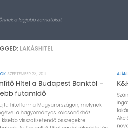
 Önnek a legjobb kamatokat
GGED:
LAKÁSHITEL
TOK
SZEPTEMBER 23, 2011
AJÁN
nlítő Hitel a Budapest Banktól –
K&H
debb futamidő
Szám
inga
fajta hitelforma Magyarországon, melynek
laká
égével a hagyományos kölcsönökhöz
Akci
 kisebb visszafizetendő összegekre
nove