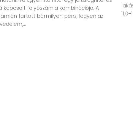
atunk. Az Egyenlítő Hitel egy jelzáloghitel és
laká
á kapcsolt folyószámla kombinációja. A
11,0-
zámlán tartott bármilyen pénz, legyen az
vedelem,...