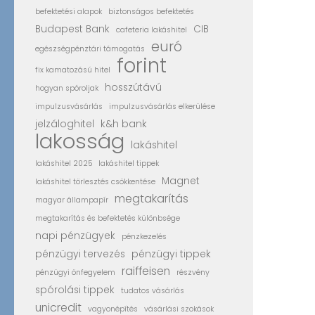
befektetési alapok
biztonságos befektetés
Budapest Bank
CIB
cafeteria lakáshitel
euró
egészségpénztári támogatás
forint
fix kamatozású hitel
hosszútávú
hogyan spóroljak
impulzusvásárlás
impulzusvásárlás elkerülése
jelzáloghitel
k&h bank
lakosság
lakáshitel
lakáshitel 2025
lakáshitel tippek
Magnet
lakáshitel törlesztés csökkentése
megtakarítás
magyar állampapír
megtakarítás és befektetés különbsége
napi pénzügyek
pénzkezelés
pénzügyi tervezés
pénzügyi tippek
raiffeisen
pénzügyi önfegyelem
részvény
spórolási tippek
tudatos vásárlás
unicredit
vagyonépítés
vásárlási szokások