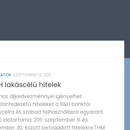
LATOK
SZEPTEMBER 12, 2011
 lakáscélú hitelek
os díjkedvezménnyel igényelhet
tlanfedezetű hiteleket a K&H banktól
scélra és szabad felhasználásra egyaránt.
ó időtartama: 2011. szeptember 9. és
mber 30. között befogadott hitelekre.THM