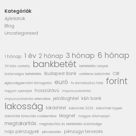
Kategóriák
Ajánlatok
Blog
Uncategorised
6 hónap
3 hónap
1 év
2 hónap
1 hónap
bankbetét
24 órás szabály
befektetési alapok
Budapest Bank
CIB
biztonságos befektetés
cafeteria lakáshitel
forint
euró
egészségpénztári támogatás
fix kamatozású hitel
hosszútávú
hogyan spóroljak
impulzusvásárlás
jelzáloghitel
k&h bank
impulzusvásárlás elkerülése
lakosság
lakáshitel
lakáshitel 2025
lakáshitel tippek
Magnet
lakáshitel törlesztés csökkentése
magyar állampapír
megtakarítás
megtakarítás és befektetés különbsége
napi pénzügyek
pénzügyi tervezés
pénzkezelés