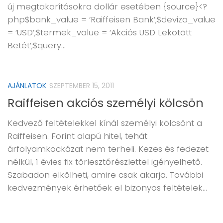
új megtakarításokra dollár esetében {source}<?
php$bank_value = ‘Raiffeisen Bank’;$deviza_value
= ‘USD’;$termek_value = ‘Akciós USD Lekötött
Betét’;$query...
AJÁNLATOK
SZEPTEMBER 15, 2011
Raiffeisen akciós személyi kölcsön
Kedvező feltételekkel kínál személyi kölcsönt a
Raiffeisen. Forint alapú hitel, tehát
árfolyamkockázat nem terheli. Kezes és fedezet
nélkül, 1 évies fix törlesztőrészlettel igényelhető.
Szabadon elkölheti, amire csak akarja. További
kedvezmények érhetőek el bizonyos feltételek...