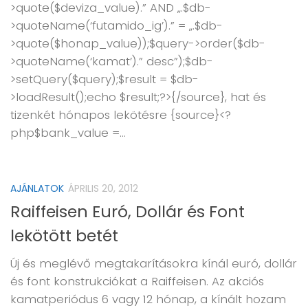
>quote($deviza_value).” AND „.$db-
>quoteName(‘futamido_ig’).” = „.$db-
>quote($honap_value));$query->order($db-
>quoteName(‘kamat’).” desc”);$db-
>setQuery($query);$result = $db-
>loadResult();echo $result;?>{/source}, hat és
tizenkét hónapos lekötésre {source}<?
php$bank_value =...
AJÁNLATOK
ÁPRILIS 20, 2012
Raiffeisen Euró, Dollár és Font
lekötött betét
Új és meglévő megtakarításokra kínál euró, dollár
és font konstrukciókat a Raiffeisen. Az akciós
kamatperiódus 6 vagy 12 hónap, a kínált hozam