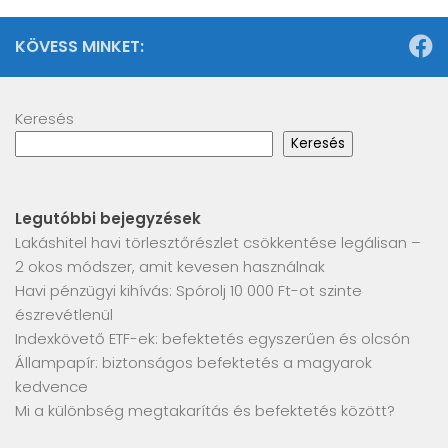
KÖVESS MINKET:
Keresés
Keresés
Legutóbbi bejegyzések
Lakáshitel havi törlesztőrészlet csökkentése legálisan –
2 okos módszer, amit kevesen használnak
Havi pénzügyi kihívás: Spórolj 10 000 Ft-ot szinte
észrevétlenül
Indexkövető ETF-ek: befektetés egyszerűen és olcsón
Állampapír: biztonságos befektetés a magyarok
kedvence
Mi a különbség megtakarítás és befektetés között?