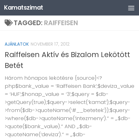
Kamatszimat
Skip to content
TAGGED:
RAIFFEISEN
AJÁNLATOK
NOVEMBER 17, 2012
Raiffeisen Aktív és Bizalom Lekötött
Betét
Három hónapos lekötésre {source}<?
php$bank_value = ‘Raiffeisen Bank’;$deviza_value
= ‘HUF’;$honap_value = ‘3’;$query = $db-
>getQuery(true);$query->select(‘kamat’);$query-
>from($db->quoteName(‘#__betetek’));$query-
>where($db->quoteName(‘intezmeny’).” = „.$db-
>quote($bank_value).” AND „.$db-
>quoteName(‘deviza’).” = „.$db-