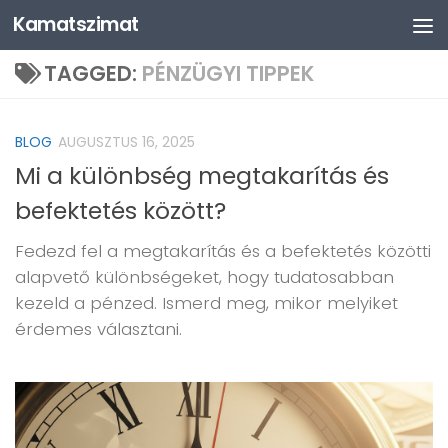
Kamatszimat
Skip to content
TAGGED:
PÉNZÜGYI TIPPEK
BLOG
AUGUSZTUS 16, 2025
Mi a különbség megtakarítás és
befektetés között?
Fedezd fel a megtakarítás és a befektetés közötti
alapvető különbségeket, hogy tudatosabban
kezeld a pénzed. Ismerd meg, mikor melyiket
érdemes választani.