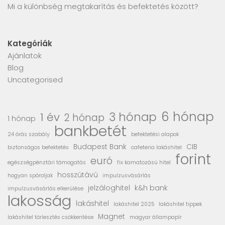
Mi a különbség megtakarítás és befektetés között?
Kategóriák
Ajánlatok
Blog
Uncategorised
6 hónap
3 hónap
1 év
2 hónap
1 hónap
bankbetét
24 órás szabály
befektetési alapok
Budapest Bank
CIB
biztonságos befektetés
cafeteria lakáshitel
forint
euró
egészségpénztári támogatás
fix kamatozású hitel
hosszútávú
hogyan spóroljak
impulzusvásárlás
jelzáloghitel
k&h bank
impulzusvásárlás elkerülése
lakosság
lakáshitel
lakáshitel 2025
lakáshitel tippek
Magnet
lakáshitel törlesztés csökkentése
magyar állampapír