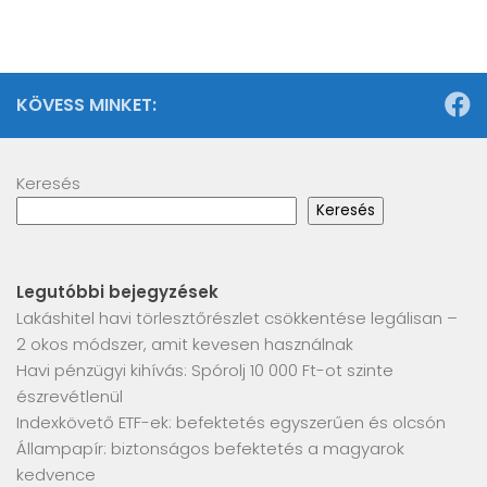
KÖVESS MINKET:
Keresés
Keresés
Legutóbbi bejegyzések
Lakáshitel havi törlesztőrészlet csökkentése legálisan –
2 okos módszer, amit kevesen használnak
Havi pénzügyi kihívás: Spórolj 10 000 Ft-ot szinte
észrevétlenül
Indexkövető ETF-ek: befektetés egyszerűen és olcsón
Állampapír: biztonságos befektetés a magyarok
kedvence