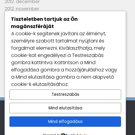
2012. december
2012. november
2012. szeptember
Tiszteletben tartjuk az Ön
2012. június
magánszféráját
2012. április
A cookie-k segítenek javítani az élményt,
2012. március
személyre szabott tartalmat nyújtani és
2012. január
forgalmat elemezni. Kiválaszthatja, mely
2011. szeptember
cookie-kat engedélyezi a
Testreszabás
gombra kattintva. Kattintson a
Mind
elfogadása
gombra a hozzájáruláshoz vagy
Utolsó kommentek
a
Mind elutasítása
gombra a nem alapvető
Nincs megjeleníthető bejegyzés.
cookie-k elutasításához.
Testreszabás
Mind elutasítása
Kamatszimat © 2026. All Rights Reserved.
Mind elfogadása