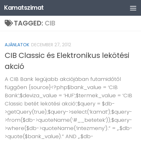
Kamatszimat
Skip to content
TAGGED:
CIB
AJÁNLATOK
DECEMBER 27, 2012
CIB Classic és Elektronikus lekötési
akció
A CIB Bank legújabb akciójában futamidőtől
függően {source}<?php$bank_value = ‘CIB
Bank’;$deviza_value = ‘HUF’;$termek_value = ‘CIB
Classic betét lekötési akció’;$query = $db-
>getQuery(true);$query->select(‘kamat’);$query-
>from($db->quoteName(‘#__betetek’));$query-
>where($db->quoteName(‘intezmeny’).” = „.$db-
>quote($bank_value).” AND „.$db-