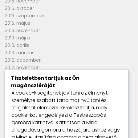
2015. november
2015. október
2015. szeptember
2015. május
2013. november
2013. május
2013. április
2013. március
2012. december
2012. november
2012. szeptember
Tiszteletben tartjuk az Ön
2012. június
magánszféráját
2012. április
A cookie-k segítenek javítani az élményt,
2012. március
személyre szabott tartalmat nyújtani és
2012. január
forgalmat elemezni. Kiválaszthatja, mely
2011. szeptember
cookie-kat engedélyezi a
Testreszabás
gombra kattintva. Kattintson a
Mind
elfogadása
gombra a hozzájáruláshoz vagy
Utolsó kommentek
a
Mind elutasítása
gombra a nem alapvető