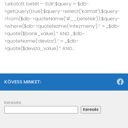
‘Lekötött betét – EUR’;$query = $db-
>getQuery(true);$query->select(‘kamat’);$query-
>from($db->quoteName(‘#__betetek’));$query-
>where($db->quoteName(‘intezmeny’).” = „.$db-
>quote($bank_value).” AND „.$db-
>quoteName(‘deviza’).” = „.$db-
>quote($deviza_value).” AND...
KÖVESS MINKET:
Keresés
Keresés