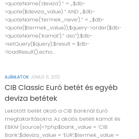
>quoteName(‘deviza’).” = „.$db-
>quote($deviza_value).” AND „.$db-
>quoteName(‘termek_neve’).” = „.$db-
>quote($termek_value));$query->order($db-
>quoteName(‘kamat’).” asc”);$db-
>setQuery($query);$result = $db-
>loadResult();echo...
AJÁNLATOK
JÚNIUS 6, 2012
CIB Classic Euró betét és egyéb
deviza betétek
Lekötött betét akció a CIB Banknál Euró
megtakarításokra. Az akciós betéti kamat és
EBKM {source}<?php$bank_value = ‘CIB
Bank’;$deviza_value = ‘EUR’;$termek_value =