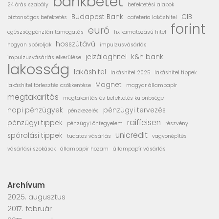
bankbetét
24 órás szabály
befektetési alapok
Budapest Bank
CIB
biztonságos befektetés
cafeteria lakáshitel
forint
euró
egészségpénztári támogatás
fix kamatozású hitel
hosszútávú
hogyan spóroljak
impulzusvásárlás
jelzáloghitel
k&h bank
impulzusvásárlás elkerülése
lakosság
lakáshitel
lakáshitel 2025
lakáshitel tippek
Magnet
lakáshitel törlesztés csökkentése
magyar állampapír
megtakarítás
megtakarítás és befektetés különbsége
napi pénzügyek
pénzügyi tervezés
pénzkezelés
raiffeisen
pénzügyi tippek
pénzügyi önfegyelem
részvény
unicredit
spórolási tippek
tudatos vásárlás
vagyonépítés
vásárlási szokások
állampapír hozam
állampapír vásárlás
Archívum
2025. augusztus
2017. február