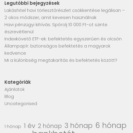
Legutóbbi bejegyzések
Lakáshitel havi törlesztőrészlet csökkentése legálisan –
2 okos módszer, amit kevesen használnak
Havi pénzügyi kihívás: Spórolj 10 000 Ft-ot szinte
észrevétlenül
Indexkövető ETF-ek: befektetés egyszerűen és olcsón
Állampapír: biztonságos befektetés a magyarok
kedvence
Mi a különbség megtakarítás és befektetés között?
Kategóriák
Ajánlatok
Blog
Uncategorised
6 hónap
3 hónap
1 év
2 hónap
1 hónap