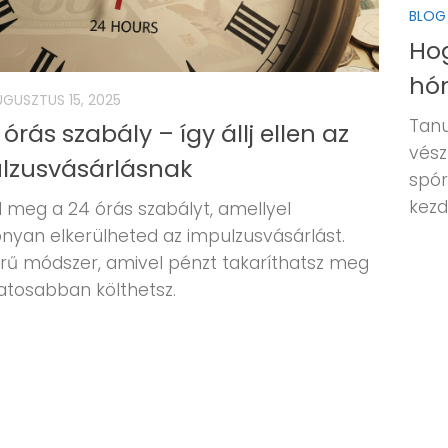
BLOG
Hog
hón
UGUSZTUS 15, 2025
Tanu
órás szabály – így állj ellen az
vész
lzusvásárlásnak
spór
kezd
 meg a 24 órás szabályt, amellyel
nyan elkerülheted az impulzusvásárlást.
rű módszer, amivel pénzt takaríthatsz meg
atosabban költhetsz.