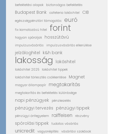
befektetési alapok
biztonságos befektetés
Budapest Bank
CIB
cafeteria lakáshitel
euró
egészségpénztári támogatás
forint
fix kamatozású hitel
hosszútávú
hogyan spóroljak
impulzusvásárlás
impulzusvásárlás elkerülése
jelzáloghitel
k&h bank
lakosság
lakáshitel
lakáshitel 2025
lakáshitel tippek
Magnet
lakáshitel törlesztés csökkentése
megtakarítás
magyar állampapír
megtakarítás és befektetés különbsége
napi pénzügyek
pénzkezelés
pénzügyi tervezés
pénzügyi tippek
raiffeisen
pénzügyi önfegyelem
részvény
spórolási tippek
tudatos vásárlás
unicredit
vagyonépítés
vásárlási szokások