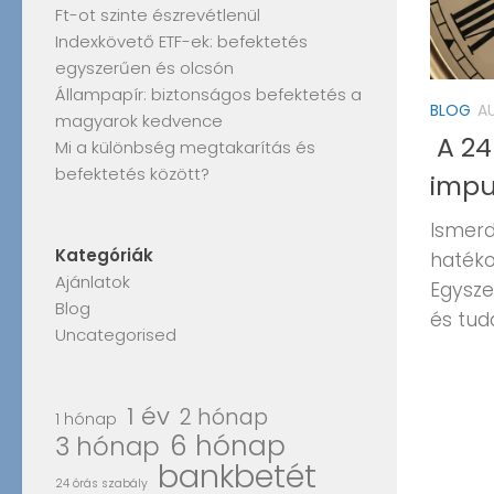
Ft-ot szinte észrevétlenül
Indexkövető ETF-ek: befektetés
egyszerűen és olcsón
Állampapír: biztonságos befektetés a
BLOG
A
magyarok kedvence
A 24 
Mi a különbség megtakarítás és
befektetés között?
impu
Ismerd
Kategóriák
hatéko
Ajánlatok
Egysze
Blog
és tud
Uncategorised
1 év
2 hónap
1 hónap
6 hónap
3 hónap
bankbetét
24 órás szabály