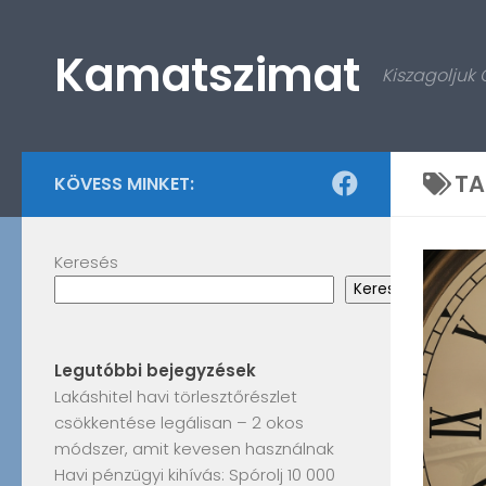
Skip to content
Kamatszimat
Kiszagoljuk
TA
KÖVESS MINKET:
Keresés
Keresés
Legutóbbi bejegyzések
Lakáshitel havi törlesztőrészlet
csökkentése legálisan – 2 okos
módszer, amit kevesen használnak
Havi pénzügyi kihívás: Spórolj 10 000