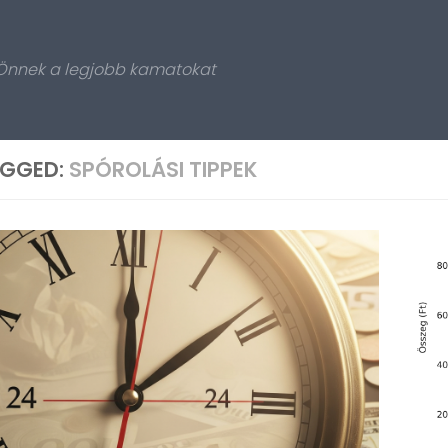
 Önnek a legjobb kamatokat
GGED:
SPÓROLÁSI TIPPEK