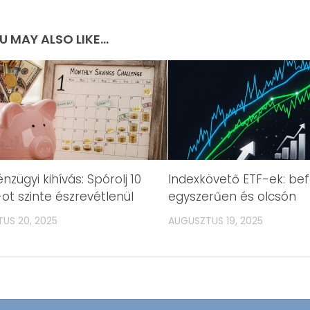
U MAY ALSO LIKE...
nzügyi kihívás: Spórolj 10
Indexkövető ETF-ek: be
-ot szinte észrevétlenül
egyszerűen és olcsón
US 20, 2025
AUGUSZTUS 19, 2025