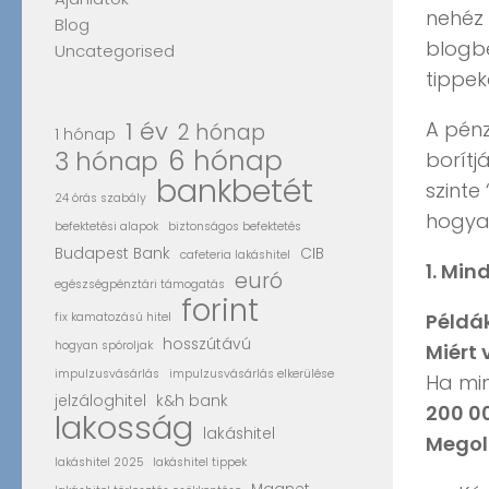
nehéz 
Blog
blogbe
Uncategorised
tippek
1 év
A pénz
2 hónap
1 hónap
6 hónap
3 hónap
borítj
bankbetét
szinte
24 órás szabály
hogya
befektetési alapok
biztonságos befektetés
Budapest Bank
CIB
cafeteria lakáshitel
1. Min
euró
egészségpénztári támogatás
forint
Példák
fix kamatozású hitel
hosszútávú
hogyan spóroljak
Miért 
impulzusvásárlás
impulzusvásárlás elkerülése
Ha mi
jelzáloghitel
k&h bank
200 0
lakosság
lakáshitel
Megol
lakáshitel 2025
lakáshitel tippek