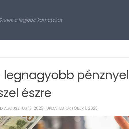
 Önnek a legjobb kamatokat
3 legnagyobb pénznyel
szel észre
ED
AUGUSZTUS 13, 2025
· UPDATED
OKTÓBER 1, 2025