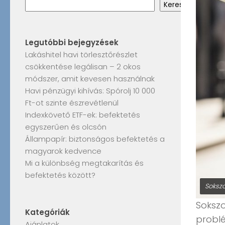
Keresés
Legutóbbi bejegyzések
Lakáshitel havi törlesztőrészlet
csökkentése legálisan – 2 okos
módszer, amit kevesen használnak
Havi pénzügyi kihívás: Spórolj 10 000
Ft-ot szinte észrevétlenül
Indexkövető ETF-ek: befektetés
egyszerűen és olcsón
Állampapír: biztonságos befektetés a
magyarok kedvence
Mi a különbség megtakarítás és
befektetés között?
Sokszo
Sokszo
Kategóriák
problé
Ajánlatok