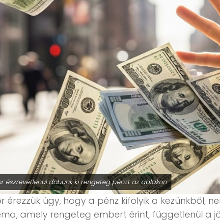
r észrevétlenül dobunk ki rengeteg pénzt az ablakon
r érezzük úgy, hogy a pénz kifolyik a kezünkből, n
ma, amely rengeteg embert érint, függetlenül a jö