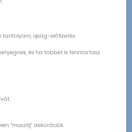
.
 tanfolyam, újság-előfizetés.
l ketyegnek, és ha többet is fenntartasz
vát.
elen “muszáj” dekorációk.