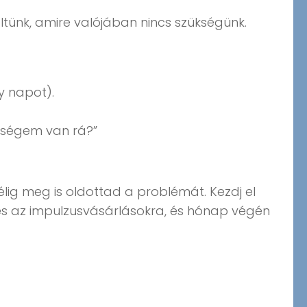
ltünk, amire valójában nincs szükségünk.
y napot).
kségem van rá?”
lig meg is oldottad a problémát. Kezdj el
e és az impulzusvásárlásokra, és hónap végén