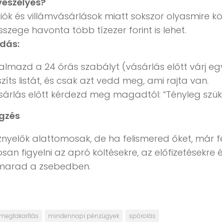
veszélyes?
iók és villámvásárlások miatt sokszor olyasmire kö
sszege havonta több tízezer forint is lehet.
dás:
almazd a 24 órás szabályt (vásárlás előtt várj eg
zíts listát, és csak azt vedd meg, ami rajta van.
sárlás előtt kérdezd meg magadtól: “Tényleg szü
gzés
nyelők alattomosak, de ha felismered őket, már fé
san figyelni az apró költésekre, az előfizetésekr
marad a zsebedben.
megtakarítás
mindennapi pénzügyek
spórolás