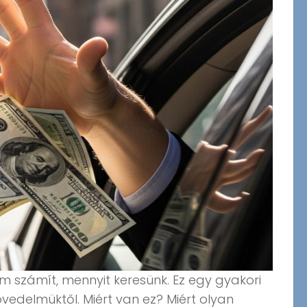
em számít, mennyit keresünk. Ez egy gyakori
vedelmüktől. Miért van ez? Miért olyan