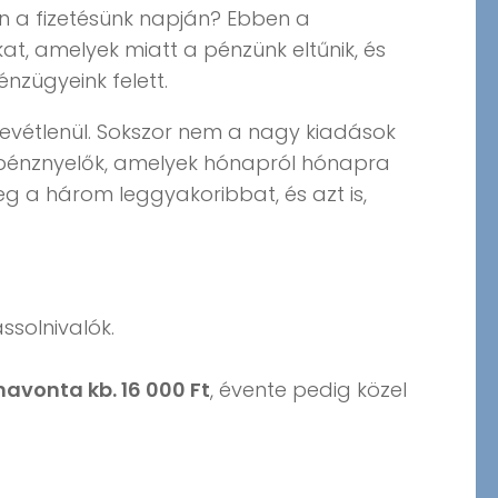
an a fizetésünk napján? Ebben a
t, amelyek miatt a pénzünk eltűnik, és
énzügyeink felett.
zrevétlenül. Sokszor nem a nagy kiadások
s pénznyelők, amelyek hónapról hónapra
eg a három leggyakoribbat, és azt is,
ssolnivalók.
havonta kb. 16 000 Ft
, évente pedig közel