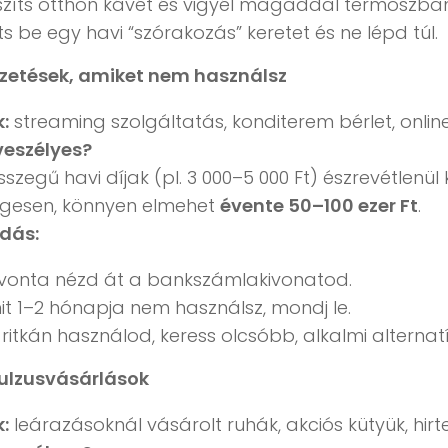
szíts otthon kávét és vigyél magaddal termoszban
íts be egy havi “szórakozás” keretet és ne lépd túl.
fizetések, amiket nem használsz
:
streaming szolgáltatás, konditerem bérlet, online
veszélyes?
összegű havi díjak (pl. 3 000–5 000 Ft) észrevétlenü
egesen, könnyen elmehet
évente 50–100 ezer Ft
.
dás:
vonta nézd át a bankszámlakivonatod.
t 1–2 hónapja nem használsz, mondj le.
ritkán használod, keress olcsóbb, alkalmi alternatí
pulzusvásárlások
:
leárazásoknál vásárolt ruhák, akciós kütyük, hirt