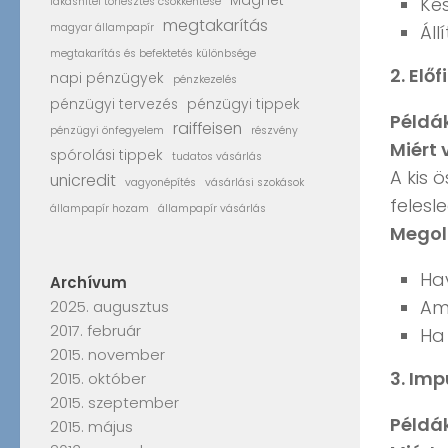
Magnet
Ké
lakáshitel törlesztés csökkentése
megtakarítás
magyar állampapír
Áll
megtakarítás és befektetés különbsége
2. Elő
napi pénzügyek
pénzkezelés
pénzügyi tervezés
pénzügyi tippek
Példák
raiffeisen
pénzügyi önfegyelem
részvény
Miért 
spórolási tippek
tudatos vásárlás
A kis 
unicredit
vagyonépítés
vásárlási szokások
felesl
állampapír hozam
állampapír vásárlás
Megol
Ha
Archívum
Ami
2025. augusztus
2017. február
Ha 
2015. november
3. Im
2015. október
2015. szeptember
Példák
2015. május