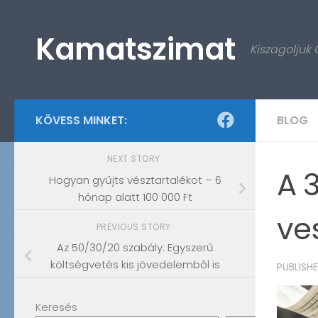
Skip to content
Kamatszimat
Kiszagoljuk
KÖVESS MINKET:
BLOG
NEXT STORY
A 
Hogyan gyűjts vésztartalékot – 6
hónap alatt 100 000 Ft
ve
PREVIOUS STORY
Az 50/30/20 szabály: Egyszerű
költségvetés kis jövedelemből is
PUBLISH
Keresés