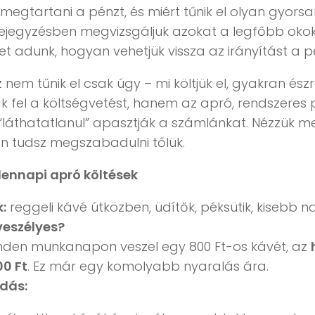
megtartani a pénzt, és miért tűnik el olyan gyors
jegyzésben megvizsgáljuk azokat a legfőbb okoka
et adunk, hogyan vehetjük vissza az irányítást a p
 nem tűnik el csak úgy – mi költjük el, gyakran és
ák fel a költségvetést, hanem az apró, rendszere
 “láthatatlanul” apasztják a számlánkat. Nézzük m
n tudsz megszabadulni tőlük.
dennapi apró költések
:
reggeli kávé útközben, üdítők, péksütik, kisebb na
veszélyes?
nden munkanapon veszel egy 800 Ft-os kávét, az
00 Ft
. Ez már egy komolyabb nyaralás ára.
dás: