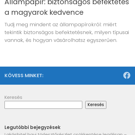
Állampapír: biztonságos befektetés
a magyarok kedvence
Tudj meg mindent az állampapírokról: miért
tekintik biztonságos befektetésnek, milyen típusai
vannak, és hogyan vásárolhatsz egyszerűen.
KÖVESS MINKET:
Keresés
Keresés
Legutóbbi bejegyzések
Lakáshitel havi törlesztőrészlet csökkentése legálisan –