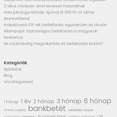
2 okos módszer, amit kevesen használnak
Havi pénzügyi kihívás: Spórolj 10 000 Ft-ot szinte
észrevétlenül
Indexkövető ETF-ek: befektetés egyszerűen és olcsón
Állampapír: biztonságos befektetés a magyarok
kedvence
Mi a különbség megtakarítás és befektetés között?
Kategóriák
Ajánlatok
Blog
Uncategorised
6 hónap
3 hónap
1 év
2 hónap
1 hónap
bankbetét
24 órás szabály
befektetési alapok
Budapest Bank
CIB
biztonságos befektetés
cafeteria lakáshitel