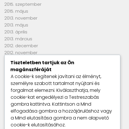
2015. szeptember
2015. május
2013. november
2013. május
2013. április
2013. március
2012. december
2012. november
2012. szeptember
Tiszteletben tartjuk az Ön
2012. június
magánszféráját
2012. április
A cookie-k segítenek javítani az élményt,
2012. március
személyre szabott tartalmat nyújtani és
2012. január
forgalmat elemezni. Kiválaszthatja, mely
2011. szeptember
cookie-kat engedélyezi a
Testreszabás
gombra kattintva. Kattintson a
Mind
elfogadása
gombra a hozzájáruláshoz vagy
Utolsó kommentek
a
Mind elutasítása
gombra a nem alapvető
Nincs megjeleníthető bejegyzés.
cookie-k elutasításához.