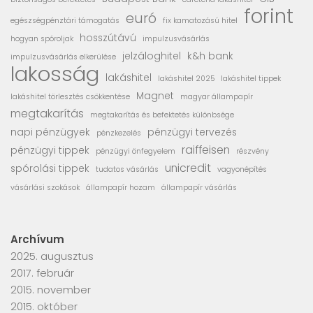
forint
euró
egészségpénztári támogatás
fix kamatozású hitel
hosszútávú
hogyan spóroljak
impulzusvásárlás
jelzáloghitel
k&h bank
impulzusvásárlás elkerülése
lakosság
lakáshitel
lakáshitel 2025
lakáshitel tippek
Magnet
lakáshitel törlesztés csökkentése
magyar állampapír
megtakarítás
megtakarítás és befektetés különbsége
napi pénzügyek
pénzügyi tervezés
pénzkezelés
raiffeisen
pénzügyi tippek
pénzügyi önfegyelem
részvény
unicredit
spórolási tippek
tudatos vásárlás
vagyonépítés
vásárlási szokások
állampapír hozam
állampapír vásárlás
Archívum
2025. augusztus
2017. február
2015. november
2015. október