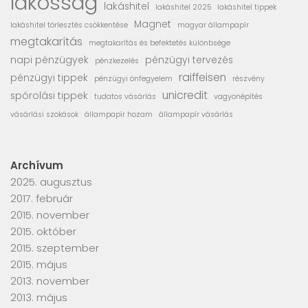
lakosság
lakáshitel
lakáshitel 2025
lakáshitel tippek
Magnet
lakáshitel törlesztés csökkentése
magyar állampapír
megtakarítás
megtakarítás és befektetés különbsége
napi pénzügyek
pénzügyi tervezés
pénzkezelés
raiffeisen
pénzügyi tippek
pénzügyi önfegyelem
részvény
unicredit
spórolási tippek
tudatos vásárlás
vagyonépítés
vásárlási szokások
állampapír hozam
állampapír vásárlás
Archívum
2025. augusztus
2017. február
2015. november
2015. október
2015. szeptember
2015. május
2013. november
2013. május