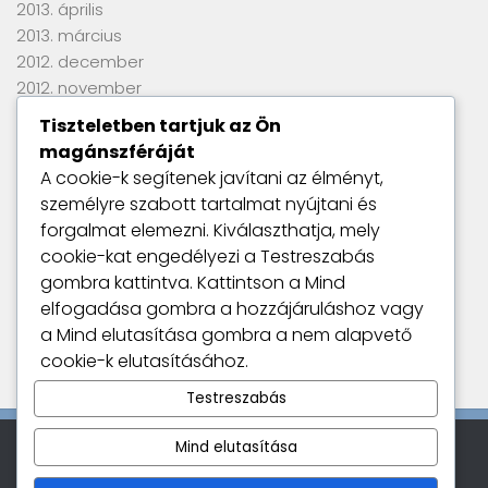
2013. április
2013. március
2012. december
2012. november
2012. szeptember
Tiszteletben tartjuk az Ön
2012. június
magánszféráját
2012. április
A cookie-k segítenek javítani az élményt,
2012. március
személyre szabott tartalmat nyújtani és
2012. január
forgalmat elemezni. Kiválaszthatja, mely
2011. szeptember
cookie-kat engedélyezi a
Testreszabás
gombra kattintva. Kattintson a
Mind
elfogadása
gombra a hozzájáruláshoz vagy
Utolsó kommentek
a
Mind elutasítása
gombra a nem alapvető
Nincs megjeleníthető bejegyzés.
cookie-k elutasításához.
Testreszabás
Mind elutasítása
Kamatszimat © 2026. All Rights Reserved.