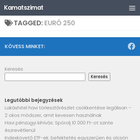
Kamatszimat
Skip to content
TAGGED:
EURÓ 250
KÖVESS MINKET:
Keresés
Keresés
Legutóbbi bejegyzések
Lakáshitel havi törlesztőrészlet csökkentése legálisan –
2 okos módszer, amit kevesen használnak
Havi pénzügyi kihívás: Spórolj 10 000 Ft-ot szinte
észrevétlenül
Indexkövető ETF-ek: befektetés egyszerűen és olcsón