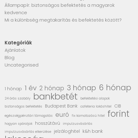
Állampapír: biztonságos befektetés a magyarok
kedvence
Mi a különbség megtakarítás és befektetés között?
Kategóriák
Ajánlatok
Blog
Uncategorised
6 hónap
3 hónap
1 év
2 hónap
1 hónap
bankbetét
24 órás szabály
befektetési alapok
Budapest Bank
CIB
biztonságos befektetés
cafeteria lakáshitel
forint
euró
egészségpénztári támogatás
fix kamatozású hitel
hosszútávú
hogyan spóroljak
impulzusvásárlás
jelzáloghitel
k&h bank
impulzusvásárlás elkerülése