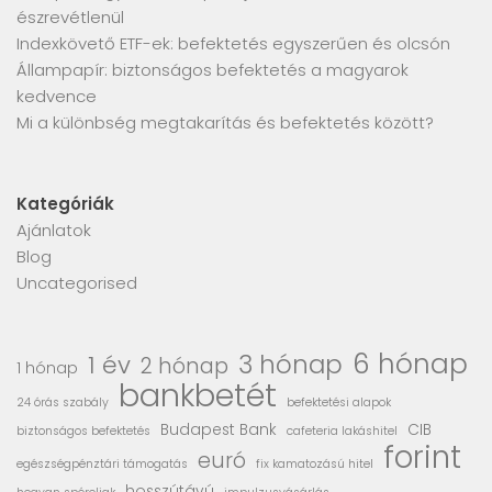
észrevétlenül
Indexkövető ETF-ek: befektetés egyszerűen és olcsón
Állampapír: biztonságos befektetés a magyarok
kedvence
Mi a különbség megtakarítás és befektetés között?
Kategóriák
Ajánlatok
Blog
Uncategorised
6 hónap
3 hónap
1 év
2 hónap
1 hónap
bankbetét
24 órás szabály
befektetési alapok
Budapest Bank
CIB
biztonságos befektetés
cafeteria lakáshitel
forint
euró
egészségpénztári támogatás
fix kamatozású hitel
hosszútávú