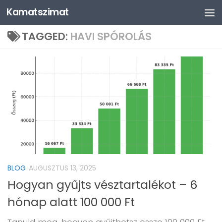
Kamatszimat
Skip to content
TAGGED:
HAVI SPÓROLÁS
BLOG
AUGUSZTUS 13, 2025
Hogyan gyűjts vésztartalékot – 6
hónap alatt 100 000 Ft