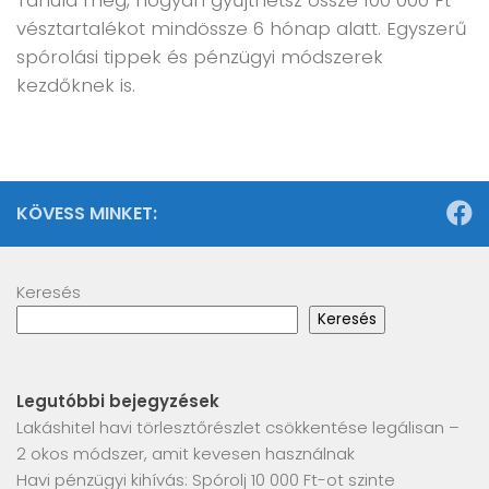
Tanuld meg, hogyan gyűjthetsz össze 100 000 Ft
vésztartalékot mindössze 6 hónap alatt. Egyszerű
spórolási tippek és pénzügyi módszerek
kezdőknek is.
KÖVESS MINKET:
Keresés
Keresés
Legutóbbi bejegyzések
Lakáshitel havi törlesztőrészlet csökkentése legálisan –
2 okos módszer, amit kevesen használnak
Havi pénzügyi kihívás: Spórolj 10 000 Ft-ot szinte