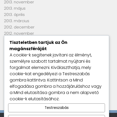
2013. november
2013. május
2013. április
2013. március
2012. december
2012. november
2012. szeptember
Tiszteletben tartjuk az Ön
2012. június
magánszféráját
2012. április
A cookie-k segítenek javítani az élményt,
2012. március
személyre szabott tartalmat nyújtani és
2012. január
forgalmat elemezni. Kiválaszthatja, mely
2011. szeptember
cookie-kat engedélyezi a
Testreszabás
gombra kattintva. Kattintson a
Mind
elfogadása
gombra a hozzájáruláshoz vagy
Utolsó kommentek
a
Mind elutasítása
gombra a nem alapvető
Nincs megjeleníthető bejegyzés.
cookie-k elutasításához.
Testreszabás