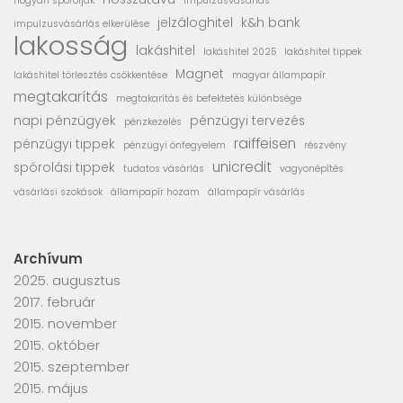
hogyan spóroljak
impulzusvásárlás
jelzáloghitel
k&h bank
impulzusvásárlás elkerülése
lakosság
lakáshitel
lakáshitel 2025
lakáshitel tippek
Magnet
lakáshitel törlesztés csökkentése
magyar állampapír
megtakarítás
megtakarítás és befektetés különbsége
napi pénzügyek
pénzügyi tervezés
pénzkezelés
raiffeisen
pénzügyi tippek
pénzügyi önfegyelem
részvény
unicredit
spórolási tippek
tudatos vásárlás
vagyonépítés
vásárlási szokások
állampapír hozam
állampapír vásárlás
Archívum
2025. augusztus
2017. február
2015. november
2015. október
2015. szeptember
2015. május