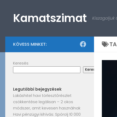
Skip to content
Kamatszimat
Kiszagoljuk
TA
KÖVESS MINKET:
Keresés
Keresés
Legutóbbi bejegyzések
Lakáshitel havi törlesztőrészlet
csökkentése legálisan – 2 okos
módszer, amit kevesen használnak
Havi pénzügyi kihívás: Spórolj 10 000