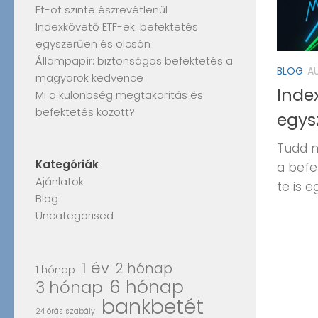
Ft-ot szinte észrevétlenül
Indexkövető ETF-ek: befektetés
egyszerűen és olcsón
Állampapír: biztonságos befektetés a
BLOG
A
magyarok kedvence
Inde
Mi a különbség megtakarítás és
befektetés között?
egys
Tudd m
Kategóriák
a befe
Ajánlatok
te is 
Blog
Uncategorised
1 év
2 hónap
1 hónap
6 hónap
3 hónap
bankbetét
24 órás szabály