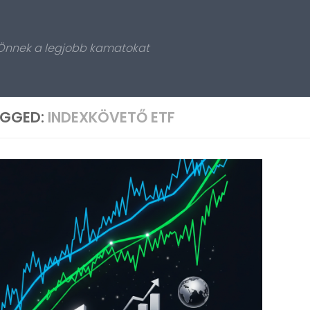
 Önnek a legjobb kamatokat
GGED:
INDEXKÖVETŐ ETF