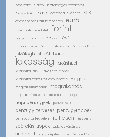
befektetési alapok
biztonságos befektetés
Budapest Bank
CIB
cafeteria lakáshitel
euró
egészségpénztári támogatás
forint
fix kamatozású hitel
hosszútávú
hogyan spóroljak
impulzusvásárlás
impulzusvásárlás elkerülése
jelzáloghitel
k&h bank
lakosság
lakáshitel
lakáshitel 2025
lakáshitel tippek
Magnet
lakáshitel törlesztés csökkentése
megtakarítás
magyar állampapír
megtakarítás és befektetés különbsége
napi pénzügyek
pénzkezelés
pénzügyi tervezés
pénzügyi tippek
raiffeisen
pénzügyi önfegyelem
részvény
spórolási tippek
tudatos vásárlás
unicredit
vagyonépítés
vásárlási szokások