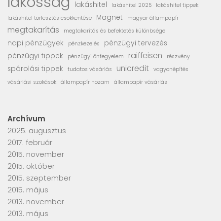
lakosság
lakáshitel
lakáshitel 2025
lakáshitel tippek
Magnet
lakáshitel törlesztés csökkentése
magyar állampapír
megtakarítás
megtakarítás és befektetés különbsége
napi pénzügyek
pénzügyi tervezés
pénzkezelés
raiffeisen
pénzügyi tippek
pénzügyi önfegyelem
részvény
unicredit
spórolási tippek
tudatos vásárlás
vagyonépítés
vásárlási szokások
állampapír hozam
állampapír vásárlás
Archívum
2025. augusztus
2017. február
2015. november
2015. október
2015. szeptember
2015. május
2013. november
2013. május