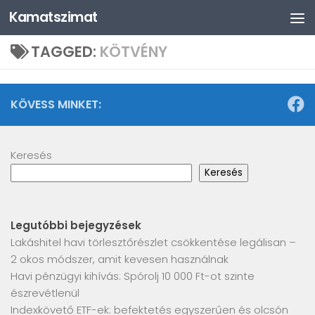
Kamatszimat
Skip to content
TAGGED:
KÖTVÉNY
KÖVESS MINKET:
Keresés
Keresés
Legutóbbi bejegyzések
Lakáshitel havi törlesztőrészlet csökkentése legálisan –
2 okos módszer, amit kevesen használnak
Havi pénzügyi kihívás: Spórolj 10 000 Ft-ot szinte
észrevétlenül
Indexkövető ETF-ek: befektetés egyszerűen és olcsón