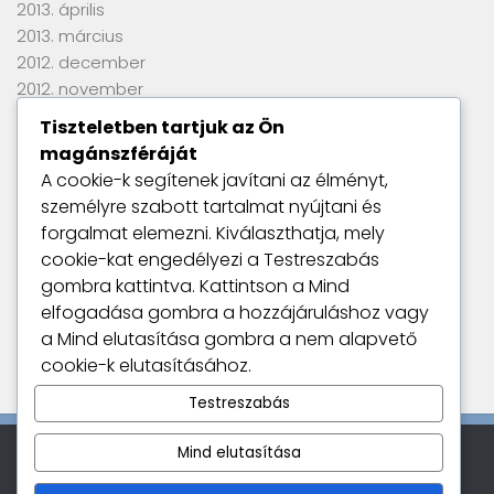
2013. április
2013. március
2012. december
2012. november
2012. szeptember
Tiszteletben tartjuk az Ön
2012. június
magánszféráját
2012. április
A cookie-k segítenek javítani az élményt,
2012. március
személyre szabott tartalmat nyújtani és
2012. január
forgalmat elemezni. Kiválaszthatja, mely
2011. szeptember
cookie-kat engedélyezi a
Testreszabás
gombra kattintva. Kattintson a
Mind
elfogadása
gombra a hozzájáruláshoz vagy
Utolsó kommentek
a
Mind elutasítása
gombra a nem alapvető
Nincs megjeleníthető bejegyzés.
cookie-k elutasításához.
Testreszabás
Mind elutasítása
Kamatszimat © 2026. All Rights Reserved.