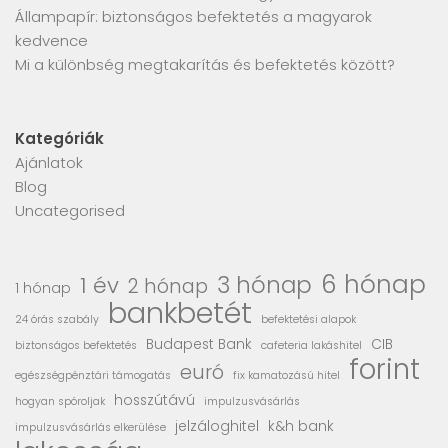
Állampapír: biztonságos befektetés a magyarok
kedvence
Mi a különbség megtakarítás és befektetés között?
Kategóriák
Ajánlatok
Blog
Uncategorised
6 hónap
3 hónap
1 év
2 hónap
1 hónap
bankbetét
24 órás szabály
befektetési alapok
Budapest Bank
CIB
biztonságos befektetés
cafeteria lakáshitel
forint
euró
egészségpénztári támogatás
fix kamatozású hitel
hosszútávú
hogyan spóroljak
impulzusvásárlás
jelzáloghitel
k&h bank
impulzusvásárlás elkerülése