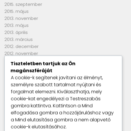
2015. szeptember
2015. május
2013. november
2013. május
2013. április
2013. március
2012. december
2012. november
2012. szeptember
Tiszteletben tartjuk az Ön
2012. június
magánszféráját
2012. április
A cookie-k segítenek javítani az élményt,
2012. március
személyre szabott tartalmat nyújtani és
2012. január
forgalmat elemezni. Kiválaszthatja, mely
2011. szeptember
cookie-kat engedélyezi a
Testreszabás
gombra kattintva. Kattintson a
Mind
elfogadása
gombra a hozzájáruláshoz vagy
Utolsó kommentek
a
Mind elutasítása
gombra a nem alapvető
Nincs megjeleníthető bejegyzés.
cookie-k elutasításához.