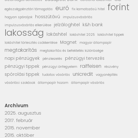
forint
euró
egészségpénztári támogatás
fix kamatozású hitel
hosszútávú
hogyan spóroljak
impulzusvásárlás
jelzáloghitel
k&h bank
impulzusvásárlás elkerülése
lakosság
lakáshitel
lakáshitel 2025
lakáshitel tippek
Magnet
lakáshitel törlesztés csökkentése
magyar állampapír
megtakarítás
megtakarítás és befektetés különbsége
napi pénzügyek
pénzügyi tervezés
pénzkezelés
raiffeisen
pénzügyi tippek
pénzügyi önfegyelem
részvény
unicredit
spórolási tippek
tudatos vásárlás
vagyonépítés
vásárlási szokások
állampapír hozam
állampapír vásárlás
Archívum
2025. augusztus
2017. február
2015. november
2015. október