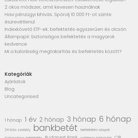
2 okos módszer, amit kevesen használnak
Havi pénzügyi kihívás: Spórolj 10 000 Ft-ot szinte
észrevétlenül
Indexkövető ETF-ek: befektetés egyszerűen és olcsón
Állampapír: biztonságos befektetés a magyarok
kedvence
Mi a különbség megtakarítás és befektetés között?
Kategóriák
Ajánlatok
Blog
Uncategorised
6 hónap
3 hónap
1 év
2 hónap
1 hónap
bankbetét
24 órás szabály
befektetési alapok
Budapest Bank
CIB
biztonságos befektetés
cafeteria lakáshitel