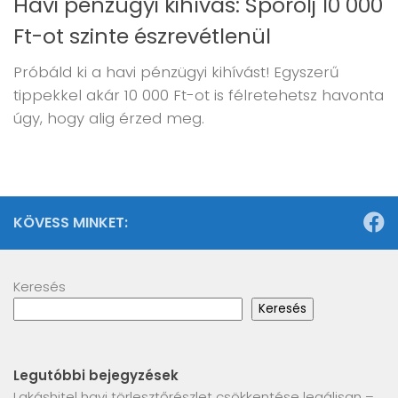
Havi pénzügyi kihívás: Spórolj 10 000
Ft-ot szinte észrevétlenül
Próbáld ki a havi pénzügyi kihívást! Egyszerű
tippekkel akár 10 000 Ft-ot is félretehetsz havonta
úgy, hogy alig érzed meg.
KÖVESS MINKET:
Keresés
Keresés
Legutóbbi bejegyzések
Lakáshitel havi törlesztőrészlet csökkentése legálisan –