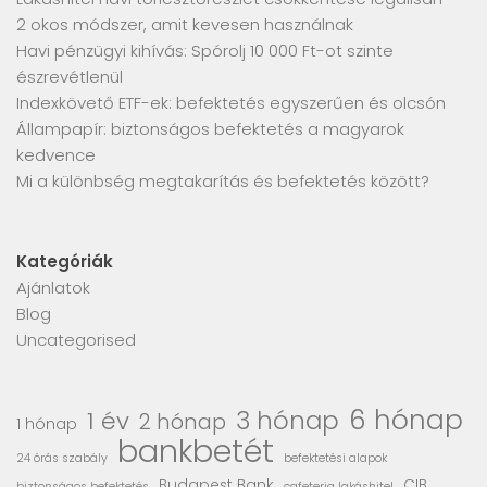
2 okos módszer, amit kevesen használnak
Havi pénzügyi kihívás: Spórolj 10 000 Ft-ot szinte
észrevétlenül
Indexkövető ETF-ek: befektetés egyszerűen és olcsón
Állampapír: biztonságos befektetés a magyarok
kedvence
Mi a különbség megtakarítás és befektetés között?
Kategóriák
Ajánlatok
Blog
Uncategorised
6 hónap
3 hónap
1 év
2 hónap
1 hónap
bankbetét
24 órás szabály
befektetési alapok
Budapest Bank
CIB
biztonságos befektetés
cafeteria lakáshitel