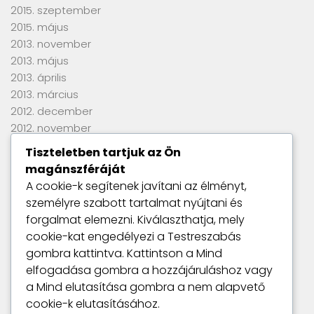
2015. szeptember
2015. május
2013. november
2013. május
2013. április
2013. március
2012. december
2012. november
2012. szeptember
Tiszteletben tartjuk az Ön
2012. június
magánszféráját
2012. április
A cookie-k segítenek javítani az élményt,
2012. március
személyre szabott tartalmat nyújtani és
2012. január
forgalmat elemezni. Kiválaszthatja, mely
2011. szeptember
cookie-kat engedélyezi a
Testreszabás
gombra kattintva. Kattintson a
Mind
elfogadása
gombra a hozzájáruláshoz vagy
Utolsó kommentek
a
Mind elutasítása
gombra a nem alapvető
Nincs megjeleníthető bejegyzés.
cookie-k elutasításához.