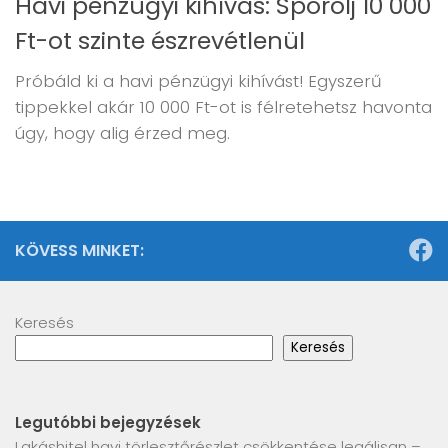
Havi pénzügyi kihívás: Spórolj 10 000
Ft-ot szinte észrevétlenül
Próbáld ki a havi pénzügyi kihívást! Egyszerű
tippekkel akár 10 000 Ft-ot is félretehetsz havonta
úgy, hogy alig érzed meg.
KÖVESS MINKET:
Keresés
Keresés
Legutóbbi bejegyzések
Lakáshitel havi törlesztőrészlet csökkentése legálisan –