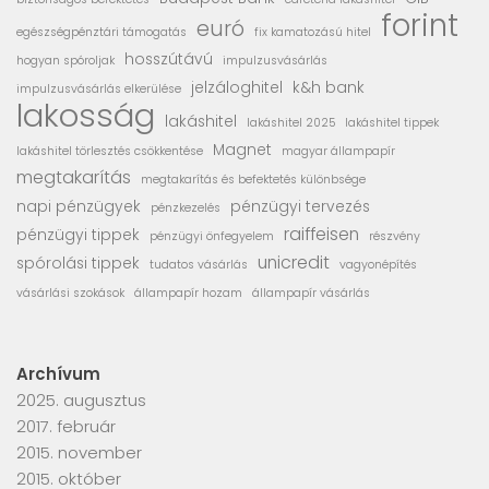
forint
euró
egészségpénztári támogatás
fix kamatozású hitel
hosszútávú
hogyan spóroljak
impulzusvásárlás
jelzáloghitel
k&h bank
impulzusvásárlás elkerülése
lakosság
lakáshitel
lakáshitel 2025
lakáshitel tippek
Magnet
lakáshitel törlesztés csökkentése
magyar állampapír
megtakarítás
megtakarítás és befektetés különbsége
napi pénzügyek
pénzügyi tervezés
pénzkezelés
raiffeisen
pénzügyi tippek
pénzügyi önfegyelem
részvény
unicredit
spórolási tippek
tudatos vásárlás
vagyonépítés
vásárlási szokások
állampapír hozam
állampapír vásárlás
Archívum
2025. augusztus
2017. február
2015. november
2015. október