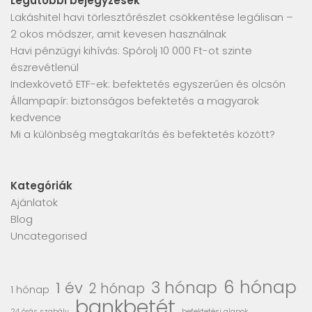
Legutóbbi bejegyzések
Lakáshitel havi törlesztőrészlet csökkentése legálisan –
2 okos módszer, amit kevesen használnak
Havi pénzügyi kihívás: Spórolj 10 000 Ft-ot szinte
észrevétlenül
Indexkövető ETF-ek: befektetés egyszerűen és olcsón
Állampapír: biztonságos befektetés a magyarok
kedvence
Mi a különbség megtakarítás és befektetés között?
Kategóriák
Ajánlatok
Blog
Uncategorised
6 hónap
3 hónap
1 év
2 hónap
1 hónap
bankbetét
24 órás szabály
befektetési alapok