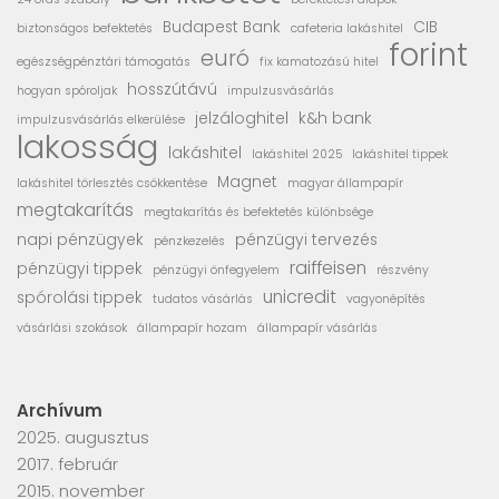
Budapest Bank
CIB
biztonságos befektetés
cafeteria lakáshitel
forint
euró
egészségpénztári támogatás
fix kamatozású hitel
hosszútávú
hogyan spóroljak
impulzusvásárlás
jelzáloghitel
k&h bank
impulzusvásárlás elkerülése
lakosság
lakáshitel
lakáshitel 2025
lakáshitel tippek
Magnet
lakáshitel törlesztés csökkentése
magyar állampapír
megtakarítás
megtakarítás és befektetés különbsége
napi pénzügyek
pénzügyi tervezés
pénzkezelés
raiffeisen
pénzügyi tippek
pénzügyi önfegyelem
részvény
unicredit
spórolási tippek
tudatos vásárlás
vagyonépítés
vásárlási szokások
állampapír hozam
állampapír vásárlás
Archívum
2025. augusztus
2017. február
2015. november