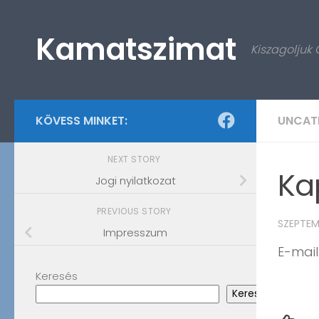
Skip to content
Kamatszimat
Kiszagoljuk
KÖVESS MINKET:
UNCAT
NEXT STORY
Ka
Jogi nyilatkozat
PREVIOUS STORY
SZEPTEMB
Impresszum
E-mail
Keresés
Keresés