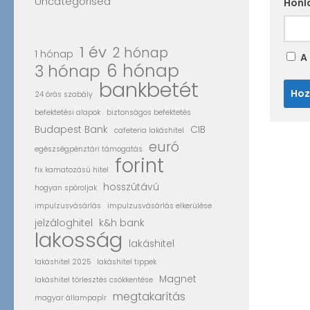
Uncategorised
Honl
1 év
2 hónap
1 hónap
A
6 hónap
3 hónap
bankbetét
24 órás szabály
befektetési alapok
biztonságos befektetés
Budapest Bank
CIB
cafeteria lakáshitel
euró
egészségpénztári támogatás
forint
fix kamatozású hitel
hosszútávú
hogyan spóroljak
impulzusvásárlás
impulzusvásárlás elkerülése
jelzáloghitel
k&h bank
lakosság
lakáshitel
lakáshitel 2025
lakáshitel tippek
Magnet
lakáshitel törlesztés csökkentése
megtakarítás
magyar állampapír