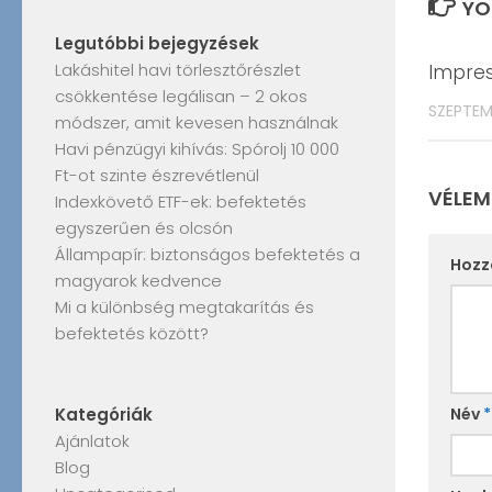
YO
Legutóbbi bejegyzések
Lakáshitel havi törlesztőrészlet
Impre
csökkentése legálisan – 2 okos
SZEPTEMB
módszer, amit kevesen használnak
Havi pénzügyi kihívás: Spórolj 10 000
Ft-ot szinte észrevétlenül
VÉLEM
Indexkövető ETF-ek: befektetés
egyszerűen és olcsón
Állampapír: biztonságos befektetés a
Hozz
magyarok kedvence
Mi a különbség megtakarítás és
befektetés között?
Kategóriák
Név
*
Ajánlatok
Blog