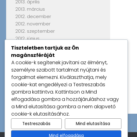
2013. április
2013. március
2012. december
2012. november
2012. szeptember
2012. június
2012. április
Tiszteletben tartjuk az Ön
2012. március
magánszféráját
2012. január
A cookie-k segítenek javítani az élményt,
2011. szeptember
személyre szabott tartalmat nyújtani és
forgalmat elemezni. Kiválaszthatja, mely
cookie-kat engedélyezi a
Testreszabás
Utolsó kommentek
gombra kattintva. Kattintson a
Mind
Nincs megjeleníthető bejegyzés.
elfogadása
gombra a hozzájáruláshoz vagy
a
Mind elutasítása
gombra a nem alapvető
cookie-k elutasításához.
Testreszabás
Mind elutasítása
Mind elfogadása