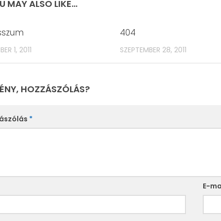
U MAY ALSO LIKE...
sszum
404
ER 1, 2011
SZEPTEMBER 28, 2011
ÉNY, HOZZÁSZÓLÁS?
ászólás
*
E-ma