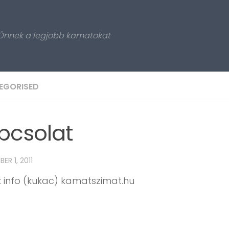
 Önnek a legjobb kamatokat
EGORISED
pcsolat
ER 1, 2011
: info (kukac) kamatszimat.hu