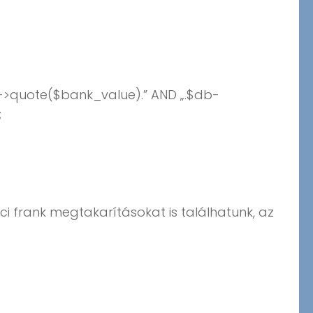
->quote($bank_value).” AND „.$db-
;
jci frank megtakarításokat is találhatunk, az