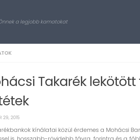
 Önnek a legjobb kamatokat
ATOK
hácsi Takarék lekötött 
tétek
 29, 2015
rékbankok kínálatai közül érdemes a Mohácsi Bank
ssel is, hosszabb-rövidebb távra, forintra és a főb