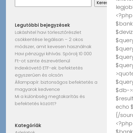
Keresés
legjob
<?php
$bank_
Legutóbbi bejegyzések
$deviz
Lakáshitel havi törlesztőrészlet
csökkentése legálisan – 2 okos
$query
módszer, amit kevesen használnak
$query
Havi pénzügyi kihívás: Spórolj 10 000
$quer
Ft-ot szinte észrevétlenül
$quer
Indexkövető ETF-ek: befektetés
>quote
egyszerűen és olcsón
$quer
Állampapír: biztonságos befektetés a
magyarok kedvence
$db->
Mi a különbség megtakarítás és
$resul
befektetés között?
echo $
{/sour
<?php
Kategóriák
$bank_
Ajánlatok