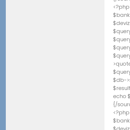
<?php
$bank_
$deviz
$query
$query
$quer
$quer
>quote
$quer
$db->
$resul
echo $
{/sour
<?php
$bank_
$deviz