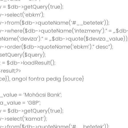
 = $db->getQuery(true);
->select(‘ebkm’);
y->from($db->quoteName(‘#__betetek’));
y->where($db->quoteName(‘intezmeny’).” = „.$db
Name(‘deviza’).” = „.$db->quote($deviza_value))
y->order($db->quoteName(‘ebkm’).” desc”);
setQuery($query);
t = $db->loadResult();
result;?>
ce}), angol fontra pedig {source}
value = ‘Mohácsi Bank’;
a_value = ‘GBP’;
 = $db->getQuery(true);
->select(‘kamat’);
y->from($db->quoteName(‘#__betetek’));