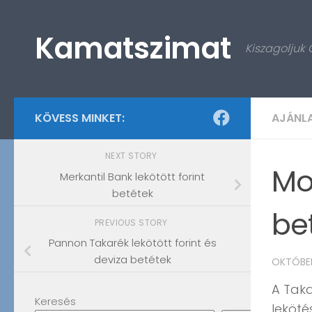
Skip to content
Kamatszimat
Kiszagoljuk
KÖVESS MINKET:
AJÁNL
NEXT STORY
Mo
Merkantil Bank lekötött forint
betétek
be
PREVIOUS STORY
Pannon Takarék lekötött forint és
deviza betétek
OKTÓBER
A Taka
Keresés
leköté