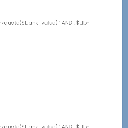
->quote($bank_value).” AND „.$db-
;
->quote($bank_value).” AND „.$db-