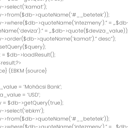
->select(‘kamat’);
y->from($db->quoteName(‘#__betetek’));
y->where($db->quoteName(‘intezmeny’).” = „.$db
Name(‘deviza’).” = „.$db->quote($deviza_value))
y->order($db->quoteName(‘kamat’).” desc”);
setQuery($query);
t = $db->loadResult();
result;?>
ce} (EBKM {source}
value = ‘Mohácsi Bank’;
a_value = ‘USD’;
 = $db->getQuery(true);
->select(‘ebkm’);
y->from($db->quoteName(‘#__betetek’));
y->where($db->quoteName(‘intezmeny’).” = „.$db