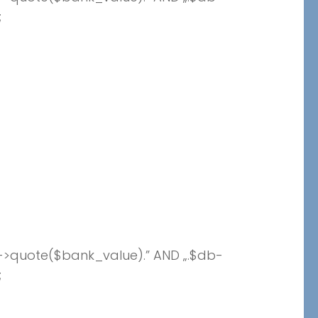
;
->quote($bank_value).” AND „.$db-
;