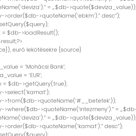
Name(‘deviza’).” = „.$db->quote($deviza_value))
y->order($db->quoteName(‘ebkm’).” desc”);
setQuery($query);
t = $db->loadResult();
result;?>
ce}), euró lekötésekre {source}
value = ‘Mohácsi Bank’;
a_value = ‘EUR’;
 = $db->getQuery(true);
->select(‘kamat’);
y->from($db->quoteName(‘#__betetek’));
y->where($db->quoteName(‘intezmeny’).” = „.$db
Name(‘deviza’).” = „.$db->quote($deviza_value))
y->order($db->quoteName(‘kamat’).” desc”);
setQuery($query);