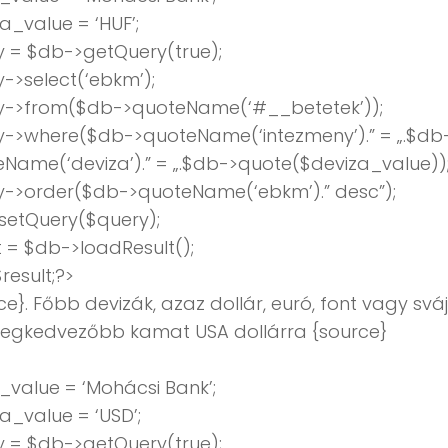
a_value = ‘HUF’;
 = $db->getQuery(true);
->select(‘ebkm’);
y->from($db->quoteName(‘#__betetek’));
y->where($db->quoteName(‘intezmeny’).” = „.$db
Name(‘deviza’).” = „.$db->quote($deviza_value))
y->order($db->quoteName(‘ebkm’).” desc”);
setQuery($query);
t = $db->loadResult();
result;?>
ce}. Főbb devizák, azaz dollár, euró, font vagy svá
 legkedvezőbb kamat USA dollárra {source}
value = ‘Mohácsi Bank’;
a_value = ‘USD’;
 = $db->getQuery(true);