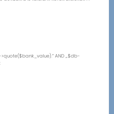
->quote($bank_value).” AND „.$db-
;