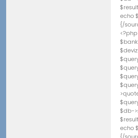
$resul
echo $
{/sour
<?php
$bank_
$deviz
$query
$query
$quer
$quer
>quote
$quer
$db->
$resul
echo $
{/sour