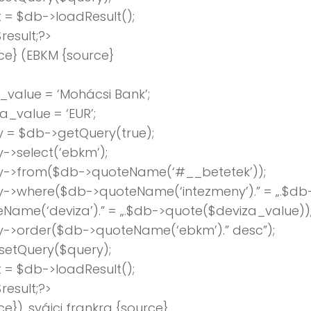
t = $db->loadResult();
result;?>
ce} (EBKM {source}
value = ‘Mohácsi Bank’;
a_value = ‘EUR’;
 = $db->getQuery(true);
->select(‘ebkm’);
y->from($db->quoteName(‘#__betetek’));
y->where($db->quoteName(‘intezmeny’).” = „.$db
Name(‘deviza’).” = „.$db->quote($deviza_value))
y->order($db->quoteName(‘ebkm’).” desc”);
setQuery($query);
t = $db->loadResult();
result;?>
ce}), svájci frankra {source}