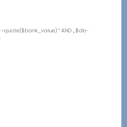
->quote($bank_value).” AND „.$db-
;