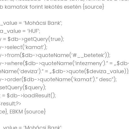
b kamatok forint lekötés esetén {source}
value = ‘Mohácsi Bank’;
a_value = ‘HUF’;
 = $db->getQuery(true);
->select(‘kamat’);
y->from($db->quoteName(‘#__betetek’));
y->where($db->quoteName(‘intezmeny’).” = „.$db
Name(‘deviza’).” = „.$db->quote($deviza_value))
y->order($db->quoteName(‘kamat’).” desc”);
setQuery($query);
t = $db->loadResult();
result;?>
ce}, EBKM {source}
value = ‘Mohácsi Bank’;