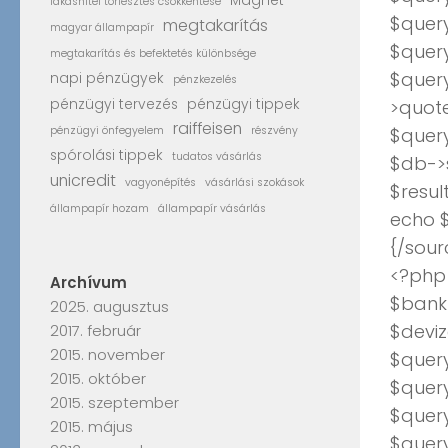
Magnet
lakáshitel törlesztés csökkentése
$query
megtakarítás
magyar állampapír
$quer
megtakarítás és befektetés különbsége
$quer
napi pénzügyek
pénzkezelés
>quote
pénzügyi tervezés
pénzügyi tippek
raiffeisen
$quer
pénzügyi önfegyelem
részvény
spórolási tippek
tudatos vásárlás
$db->
unicredit
vagyonépítés
vásárlási szokások
$resul
állampapír hozam
állampapír vásárlás
echo $
{/sour
<?php
Archívum
$bank_
2025. augusztus
$deviz
2017. február
2015. november
$query
2015. október
$query
2015. szeptember
$quer
2015. május
$quer