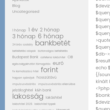
$deviz
Blog
Uncategorised
$query
$query
$quer
1 év
2 hónap
1 hónap
$quer
6 hónap
3 hónap
>quote
bankbetét
24 órás szabály
$quer
befektetési alapok
biztonságos befektetés
$db->
Budapest Bank
CIB
cafeteria lakáshitel
$resul
euró
egészségpénztári támogatás
echo $
forint
fix kamatozású hitel
{/sour
hosszútávú
hogyan spóroljak
kínált
impulzusvásárlás
impulzusvásárlás elkerülése
<?php
jelzáloghitel
k&h bank
lakosság
$bank_
lakáshitel
$deviz
lakáshitel 2025
lakáshitel tippek
$query