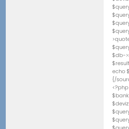
$query
$query
$quer
$quer
>quote
$quer
$db->
$resul
echo $
{/sour
<?php
$bank_
$deviz
$query
$query
$quer