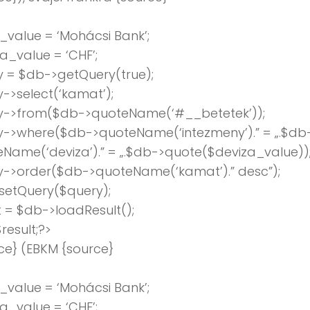
value = ‘Mohácsi Bank’;
a_value = ‘CHF’;
 = $db->getQuery(true);
->select(‘kamat’);
y->from($db->quoteName(‘#__betetek’));
y->where($db->quoteName(‘intezmeny’).” = „.$db
Name(‘deviza’).” = „.$db->quote($deviza_value))
y->order($db->quoteName(‘kamat’).” desc”);
setQuery($query);
t = $db->loadResult();
result;?>
ce} (EBKM {source}
value = ‘Mohácsi Bank’;
a_value = ‘CHF’;