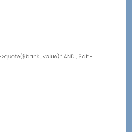
->quote($bank_value).” AND „.$db-
;