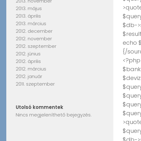
2013. november
>quote
2013. május
$quer
2013. április
2013. március
$db->
2012. december
$resul
2012. november
echo $
2012. szeptember
{/sour
2012. június
<?php
2012. április
$bank_
2012. március
2012. január
$deviz
2011. szeptember
$query
$query
$quer
Utolsó kommentek
$quer
Nincs megjeleníthető bejegyzés.
>quote
$quer
$db->