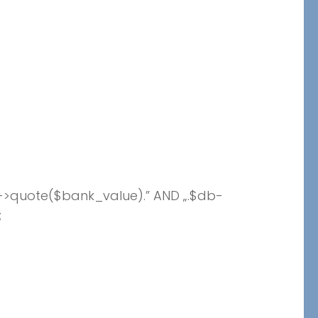
->quote($bank_value).” AND „.$db-
;