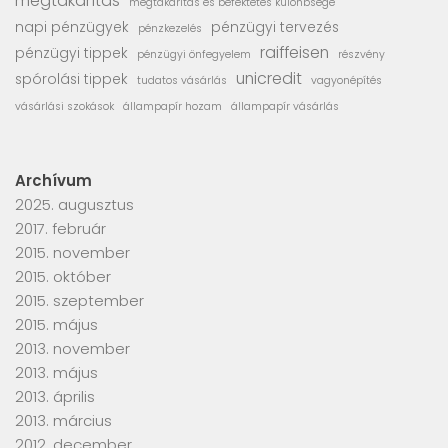
megtakarítás
megtakarítás és befektetés különbsége
napi pénzügyek
pénzügyi tervezés
pénzkezelés
raiffeisen
pénzügyi tippek
pénzügyi önfegyelem
részvény
unicredit
spórolási tippek
tudatos vásárlás
vagyonépítés
vásárlási szokások
állampapír hozam
állampapír vásárlás
Archívum
2025. augusztus
2017. február
2015. november
2015. október
2015. szeptember
2015. május
2013. november
2013. május
2013. április
2013. március
2012. december