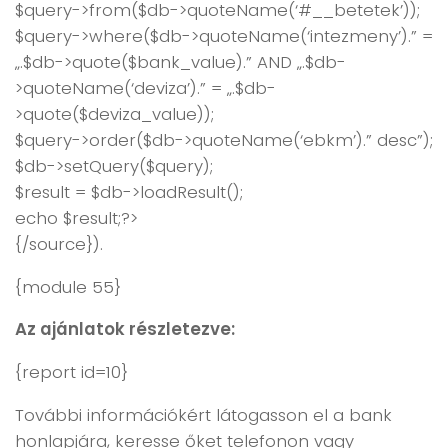
$query->from($db->quoteName(‘#__betetek’));
$query->where($db->quoteName(‘intezmeny’).” =
„.$db->quote($bank_value).” AND „.$db-
>quoteName(‘deviza’).” = „.$db-
>quote($deviza_value));
$query->order($db->quoteName(‘ebkm’).” desc”);
$db->setQuery($query);
$result = $db->loadResult();
echo $result;?>
{/source}).
{module 55}
Az ajánlatok részletezve:
{report id=10}
További információkért látogasson el a bank
honlapjára, keresse őket telefonon vagy