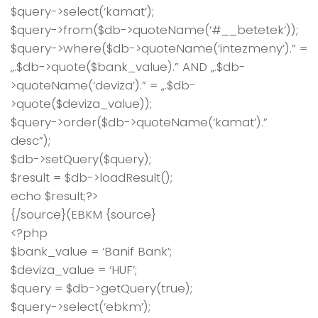
$query->select(‘kamat’);
$query->from($db->quoteName(‘#__betetek’));
$query->where($db->quoteName(‘intezmeny’).” =
„.$db->quote($bank_value).” AND „.$db-
>quoteName(‘deviza’).” = „.$db-
>quote($deviza_value));
$query->order($db->quoteName(‘kamat’).”
desc”);
$db->setQuery($query);
$result = $db->loadResult();
echo $result;?>
{/source}(EBKM {source}
<?php
$bank_value = ‘Banif Bank’;
$deviza_value = ‘HUF’;
$query = $db->getQuery(true);
$query->select(‘ebkm’);