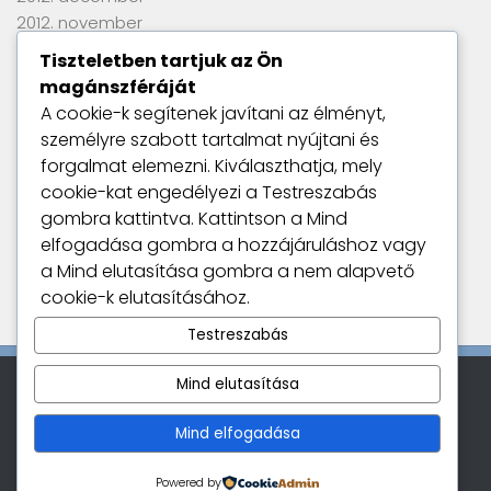
2012. november
2012. szeptember
Tiszteletben tartjuk az Ön
2012. június
magánszféráját
2012. április
A cookie-k segítenek javítani az élményt,
2012. március
személyre szabott tartalmat nyújtani és
2012. január
forgalmat elemezni. Kiválaszthatja, mely
2011. szeptember
cookie-kat engedélyezi a
Testreszabás
gombra kattintva. Kattintson a
Mind
elfogadása
gombra a hozzájáruláshoz vagy
Utolsó kommentek
a
Mind elutasítása
gombra a nem alapvető
Nincs megjeleníthető bejegyzés.
cookie-k elutasításához.
Testreszabás
Mind elutasítása
Kamatszimat © 2026. All Rights Reserved.
Mind elfogadása
Powered by