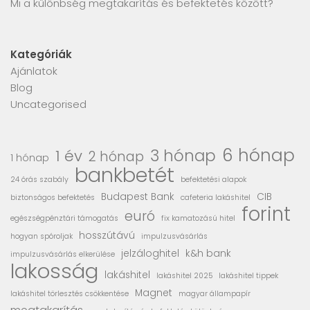
Mi a különbség megtakarítás és befektetés között?
Kategóriák
Ajánlatok
Blog
Uncategorised
6 hónap
3 hónap
1 év
2 hónap
1 hónap
bankbetét
24 órás szabály
befektetési alapok
Budapest Bank
CIB
biztonságos befektetés
cafeteria lakáshitel
forint
euró
egészségpénztári támogatás
fix kamatozású hitel
hosszútávú
hogyan spóroljak
impulzusvásárlás
jelzáloghitel
k&h bank
impulzusvásárlás elkerülése
lakosság
lakáshitel
lakáshitel 2025
lakáshitel tippek
Magnet
lakáshitel törlesztés csökkentése
magyar állampapír