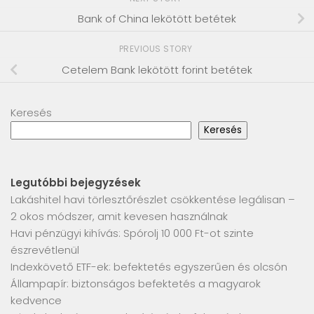
Bank of China lekötött betétek
PREVIOUS STORY
Cetelem Bank lekötött forint betétek
Keresés
Keresés
Legutóbbi bejegyzések
Lakáshitel havi törlesztőrészlet csökkentése legálisan –
2 okos módszer, amit kevesen használnak
Havi pénzügyi kihívás: Spórolj 10 000 Ft-ot szinte
észrevétlenül
Indexkövető ETF-ek: befektetés egyszerűen és olcsón
Állampapír: biztonságos befektetés a magyarok
kedvence