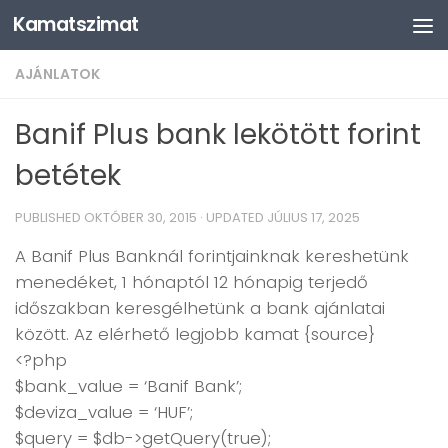
Kamatszimat
Skip to content
AJÁNLATOK
Banif Plus bank lekötött forint
betétek
PUBLISHED
OKTÓBER 30, 2015
· UPDATED
JÚLIUS 17, 2025
A Banif Plus Banknál forintjainknak kereshetünk
menedéket, 1 hónaptól 12 hónapig terjedő
időszakban keresgélhetünk a bank ajánlatai
között. Az elérhető legjobb kamat {source}
<?php
$bank_value = ‘Banif Bank’;
$deviza_value = ‘HUF’;
$query = $db->getQuery(true);