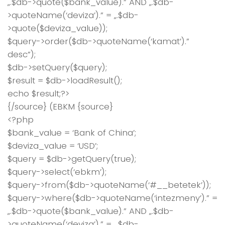
„.$db->quote($bank_value).” AND „.$db-
>quoteName(‘deviza’).” = „.$db-
>quote($deviza_value));
$query->order($db->quoteName(‘kamat’).”
desc”);
$db->setQuery($query);
$result = $db->loadResult();
echo $result;?>
{/source} (EBKM {source}
<?php
$bank_value = ‘Bank of China’;
$deviza_value = ‘USD’;
$query = $db->getQuery(true);
$query->select(‘ebkm’);
$query->from($db->quoteName(‘#__betetek’));
$query->where($db->quoteName(‘intezmeny’).” =
„.$db->quote($bank_value).” AND „.$db-
>quoteName(‘deviza’).” = „.$db-