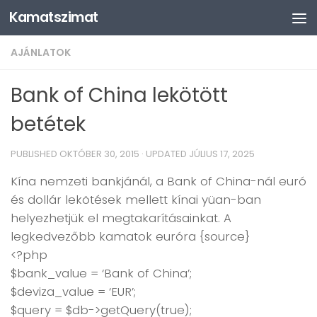
Kamatszimat
Skip to content
AJÁNLATOK
Bank of China lekötött
betétek
PUBLISHED
OKTÓBER 30, 2015
· UPDATED
JÚLIUS 17, 2025
Kína nemzeti bankjánál, a Bank of China-nál euró
és dollár lekötések mellett kínai yüan-ban
helyezhetjük el megtakarításainkat. A
legkedvezőbb kamatok euróra {source}
<?php
$bank_value = ‘Bank of China’;
$deviza_value = ‘EUR’;
$query = $db->getQuery(true);