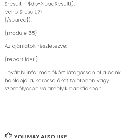
$result = $db->loadResult();
echo $result;?>
{/source}).
{module 55}
Az ajánlatok részletezve:
{report id=11}
További információkért látogasson el a bank
honlapjára, keresse őket telefonon vagy
személyesen valamelyik bankfiókban.
YOU MAY ALSO LIKE...