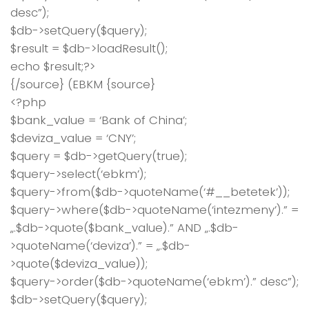
desc”);
$db->setQuery($query);
$result = $db->loadResult();
echo $result;?>
{/source} (EBKM {source}
<?php
$bank_value = ‘Bank of China’;
$deviza_value = ‘CNY’;
$query = $db->getQuery(true);
$query->select(‘ebkm’);
$query->from($db->quoteName(‘#__betetek’));
$query->where($db->quoteName(‘intezmeny’).” =
„.$db->quote($bank_value).” AND „.$db-
>quoteName(‘deviza’).” = „.$db-
>quote($deviza_value));
$query->order($db->quoteName(‘ebkm’).” desc”);
$db->setQuery($query);