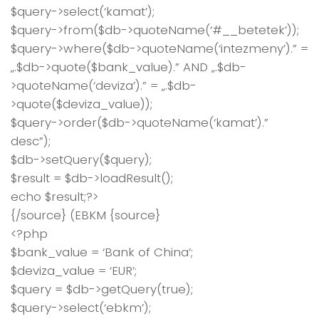
$query->select(‘kamat’);
$query->from($db->quoteName(‘#__betetek’));
$query->where($db->quoteName(‘intezmeny’).” =
„.$db->quote($bank_value).” AND „.$db-
>quoteName(‘deviza’).” = „.$db-
>quote($deviza_value));
$query->order($db->quoteName(‘kamat’).”
desc”);
$db->setQuery($query);
$result = $db->loadResult();
echo $result;?>
{/source} (EBKM {source}
<?php
$bank_value = ‘Bank of China’;
$deviza_value = ‘EUR’;
$query = $db->getQuery(true);
$query->select(‘ebkm’);