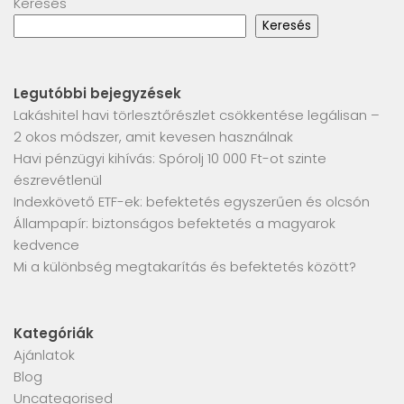
Keresés
Keresés
Legutóbbi bejegyzések
Lakáshitel havi törlesztőrészlet csökkentése legálisan –
2 okos módszer, amit kevesen használnak
Havi pénzügyi kihívás: Spórolj 10 000 Ft-ot szinte
észrevétlenül
Indexkövető ETF-ek: befektetés egyszerűen és olcsón
Állampapír: biztonságos befektetés a magyarok
kedvence
Mi a különbség megtakarítás és befektetés között?
Kategóriák
Ajánlatok
Blog
Uncategorised