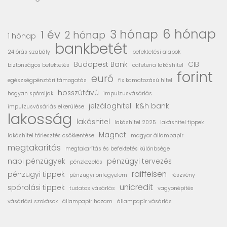
6 hónap
3 hónap
1 év
2 hónap
1 hónap
bankbetét
24 órás szabály
befektetési alapok
Budapest Bank
CIB
biztonságos befektetés
cafeteria lakáshitel
forint
euró
egészségpénztári támogatás
fix kamatozású hitel
hosszútávú
hogyan spóroljak
impulzusvásárlás
jelzáloghitel
k&h bank
impulzusvásárlás elkerülése
lakosság
lakáshitel
lakáshitel 2025
lakáshitel tippek
Magnet
lakáshitel törlesztés csökkentése
magyar állampapír
megtakarítás
megtakarítás és befektetés különbsége
napi pénzügyek
pénzügyi tervezés
pénzkezelés
raiffeisen
pénzügyi tippek
pénzügyi önfegyelem
részvény
unicredit
spórolási tippek
tudatos vásárlás
vagyonépítés
vásárlási szokások
állampapír hozam
állampapír vásárlás