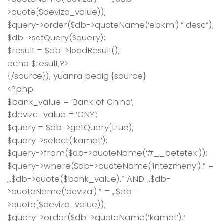
>quote($deviza_value));
$query->order($db->quoteName(‘ebkm’).” desc”);
$db->setQuery($query);
$result = $db->loadResult();
echo $result;?>
{/source}), yüanra pedig {source}
<?php
$bank_value = ‘Bank of China’;
$deviza_value = ‘CNY’;
$query = $db->getQuery(true);
$query->select(‘kamat’);
$query->from($db->quoteName(‘#__betetek’));
$query->where($db->quoteName(‘intezmeny’).” =
„.$db->quote($bank_value).” AND „.$db-
>quoteName(‘deviza’).” = „.$db-
>quote($deviza_value));
$query->order($db->quoteName(‘kamat’).”