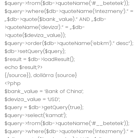
$query->from($db->quoteName(‘#__betetek’));
$query->where($db->quoteName(‘intezmeny’).” =
„.$db->quote($bank_value).” AND „.$db-
>quoteName(‘deviza’).” = „.$db-
>quote($deviza_value));
$query->order($db->quoteName(‘ebkm’).” desc”);
$db->setQuery($query);
$result = $db->loadResult();
echo $result;?>
{/source}), dollárra {source}
<?php
$bank_value = ‘Bank of China’;
$deviza_value = ‘USD’;
$query = $db->getQuery(true);
$query->select(‘kamat’);
$query->from($db->quoteName(‘#__betetek’));
$query->where($db->quoteName(‘intezmeny’).” =