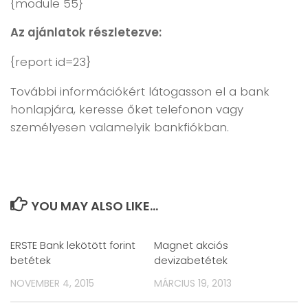
{module 55}
Az ajánlatok részletezve:
{report id=23}
További információkért látogasson el a bank
honlapjára, keresse őket telefonon vagy
személyesen valamelyik bankfiókban.
YOU MAY ALSO LIKE...
ERSTE Bank lekötött forint
Magnet akciós
betétek
devizabetétek
NOVEMBER 4, 2015
MÁRCIUS 19, 2013