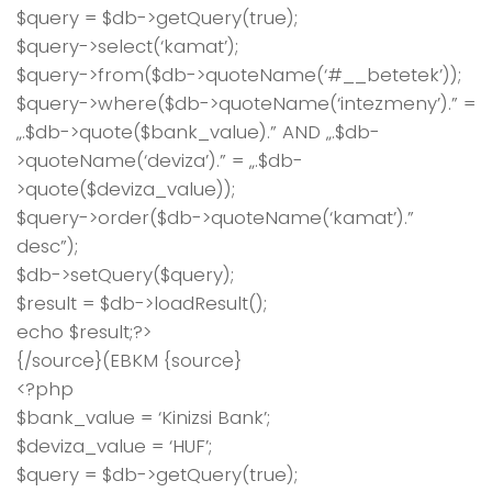
$query = $db->getQuery(true);
$query->select(‘kamat’);
$query->from($db->quoteName(‘#__betetek’));
$query->where($db->quoteName(‘intezmeny’).” =
„.$db->quote($bank_value).” AND „.$db-
>quoteName(‘deviza’).” = „.$db-
>quote($deviza_value));
$query->order($db->quoteName(‘kamat’).”
desc”);
$db->setQuery($query);
$result = $db->loadResult();
echo $result;?>
{/source}(EBKM {source}
<?php
$bank_value = ‘Kinizsi Bank’;
$deviza_value = ‘HUF’;
$query = $db->getQuery(true);