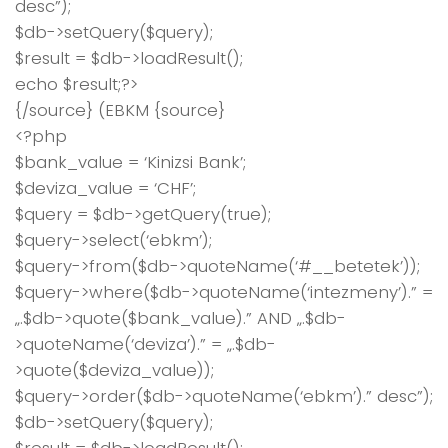
desc”);
$db->setQuery($query);
$result = $db->loadResult();
echo $result;?>
{/source} (EBKM {source}
<?php
$bank_value = ‘Kinizsi Bank’;
$deviza_value = ‘CHF’;
$query = $db->getQuery(true);
$query->select(‘ebkm’);
$query->from($db->quoteName(‘#__betetek’));
$query->where($db->quoteName(‘intezmeny’).” =
„.$db->quote($bank_value).” AND „.$db-
>quoteName(‘deviza’).” = „.$db-
>quote($deviza_value));
$query->order($db->quoteName(‘ebkm’).” desc”);
$db->setQuery($query);