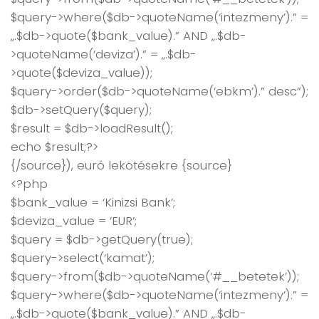
$query->where($db->quoteName(‘intezmeny’).” =
„.$db->quote($bank_value).” AND „.$db-
>quoteName(‘deviza’).” = „.$db-
>quote($deviza_value));
$query->order($db->quoteName(‘ebkm’).” desc”);
$db->setQuery($query);
$result = $db->loadResult();
echo $result;?>
{/source}), euró lekötésekre {source}
<?php
$bank_value = ‘Kinizsi Bank’;
$deviza_value = ‘EUR’;
$query = $db->getQuery(true);
$query->select(‘kamat’);
$query->from($db->quoteName(‘#__betetek’));
$query->where($db->quoteName(‘intezmeny’).” =
„.$db->quote($bank_value).” AND „.$db-