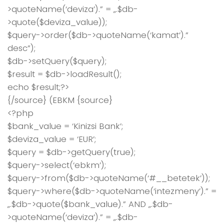
>quoteName(‘deviza’).” = „.$db-
>quote($deviza_value));
$query->order($db->quoteName(‘kamat’).”
desc”);
$db->setQuery($query);
$result = $db->loadResult();
echo $result;?>
{/source} (EBKM {source}
<?php
$bank_value = ‘Kinizsi Bank’;
$deviza_value = ‘EUR’;
$query = $db->getQuery(true);
$query->select(‘ebkm’);
$query->from($db->quoteName(‘#__betetek’));
$query->where($db->quoteName(‘intezmeny’).” =
„.$db->quote($bank_value).” AND „.$db-
>quoteName(‘deviza’).” = „.$db-