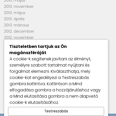
2015. május
2013. november
2013. május
2013. április
2013. március
2012. december
2012. november
2012. szeptember
Tiszteletben tartjuk az Ön
2012. június
magánszféráját
2012. április
A cookie-k segítenek javítani az élményt,
2012. március
személyre szabott tartalmat nyújtani és
2012. január
forgalmat elemezni. Kiválaszthatja, mely
2011. szeptember
cookie-kat engedélyezi a
Testreszabás
gombra kattintva. Kattintson a
Mind
elfogadása
gombra a hozzájáruláshoz vagy
Utolsó kommentek
a
Mind elutasítása
gombra a nem alapvető
Nincs megjeleníthető bejegyzés.
cookie-k elutasításához.
Testreszabás