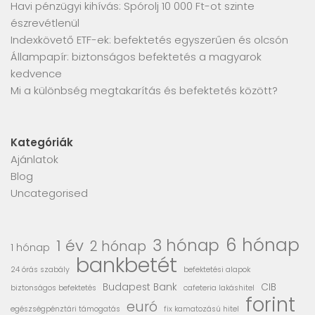
Havi pénzügyi kihívás: Spórolj 10 000 Ft-ot szinte
észrevétlenül
Indexkövető ETF-ek: befektetés egyszerűen és olcsón
Állampapír: biztonságos befektetés a magyarok
kedvence
Mi a különbség megtakarítás és befektetés között?
Kategóriák
Ajánlatok
Blog
Uncategorised
6 hónap
3 hónap
1 év
2 hónap
1 hónap
bankbetét
24 órás szabály
befektetési alapok
Budapest Bank
CIB
biztonságos befektetés
cafeteria lakáshitel
forint
euró
egészségpénztári támogatás
fix kamatozású hitel