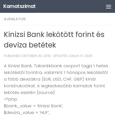
Kamatszimat
Skip to content
AJÁNLATOK
Kinizsi Bank lekötött forint és
deviza betétek
PUBLISHED
OKTÓBER 30, 2015
· UPDATED
JÚLIUS 17, 2025
A Kinizsi Bank, Takarékbank csoport tagja 1 hetes
lekötéstől forintra, valamint 1 hónapos lekötéstől
a főbb devizákra (EUR, USD, CHF, GBP) kínál
konstrukciókat. A legkedvezőbb kamatok forint
lekötés esetén {source}
<?php
$bank_value = ‘Kinizsi Bank’;
$deviza_value = ‘HUF’;