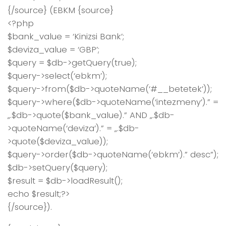
{/source} (EBKM {source}
<?php
$bank_value = ‘Kinizsi Bank’;
$deviza_value = ‘GBP’;
$query = $db->getQuery(true);
$query->select(‘ebkm’);
$query->from($db->quoteName(‘#__betetek’));
$query->where($db->quoteName(‘intezmeny’).” =
„.$db->quote($bank_value).” AND „.$db-
>quoteName(‘deviza’).” = „.$db-
>quote($deviza_value));
$query->order($db->quoteName(‘ebkm’).” desc”);
$db->setQuery($query);
$result = $db->loadResult();
echo $result;?>
{/source}).