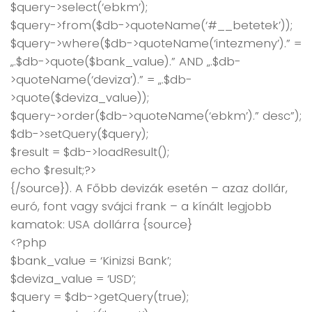
$query->select(‘ebkm’);
$query->from($db->quoteName(‘#__betetek’));
$query->where($db->quoteName(‘intezmeny’).” =
„.$db->quote($bank_value).” AND „.$db-
>quoteName(‘deviza’).” = „.$db-
>quote($deviza_value));
$query->order($db->quoteName(‘ebkm’).” desc”);
$db->setQuery($query);
$result = $db->loadResult();
echo $result;?>
{/source}). A Főbb devizák esetén – azaz dollár,
euró, font vagy svájci frank – a kínált legjobb
kamatok: USA dollárra {source}
<?php
$bank_value = ‘Kinizsi Bank’;
$deviza_value = ‘USD’;
$query = $db->getQuery(true);