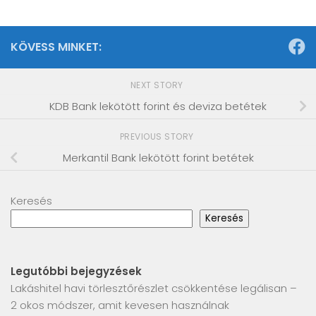
KÖVESS MINKET:
NEXT STORY
KDB Bank lekötött forint és deviza betétek
PREVIOUS STORY
Merkantil Bank lekötött forint betétek
Keresés
Keresés
Legutóbbi bejegyzések
Lakáshitel havi törlesztőrészlet csökkentése legálisan –
2 okos módszer, amit kevesen használnak