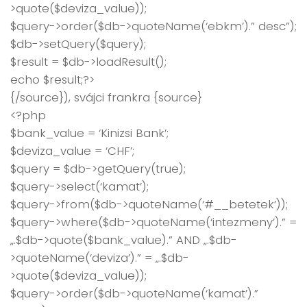
>quote($deviza_value));
$query->order($db->quoteName(‘ebkm’).” desc”);
$db->setQuery($query);
$result = $db->loadResult();
echo $result;?>
{/source}), svájci frankra {source}
<?php
$bank_value = ‘Kinizsi Bank’;
$deviza_value = ‘CHF’;
$query = $db->getQuery(true);
$query->select(‘kamat’);
$query->from($db->quoteName(‘#__betetek’));
$query->where($db->quoteName(‘intezmeny’).” =
„.$db->quote($bank_value).” AND „.$db-
>quoteName(‘deviza’).” = „.$db-
>quote($deviza_value));
$query->order($db->quoteName(‘kamat’).”