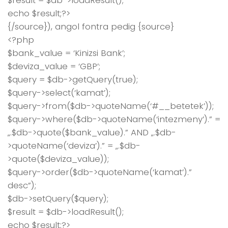
$result = $db->loadResult();
echo $result;?>
{/source}), angol fontra pedig {source}
<?php
$bank_value = ‘Kinizsi Bank’;
$deviza_value = ‘GBP’;
$query = $db->getQuery(true);
$query->select(‘kamat’);
$query->from($db->quoteName(‘#__betetek’));
$query->where($db->quoteName(‘intezmeny’).” =
„.$db->quote($bank_value).” AND „.$db-
>quoteName(‘deviza’).” = „.$db-
>quote($deviza_value));
$query->order($db->quoteName(‘kamat’).”
desc”);
$db->setQuery($query);
$result = $db->loadResult();
echo $result;?>