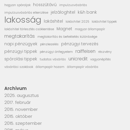
hosszútávú
hogyan spóroljak
impulzusvásárlás
jelzáloghitel
k&h bank
impulzusvásárlás elkerülése
lakosság
lakáshitel
lakáshitel 2025
lakáshitel tippek
Magnet
lakáshitel törlesztés csökkentése
magyar állampapír
megtakarítás
megtakarítás és befektetés különbsége
napi pénzügyek
pénzügyi tervezés
pénzkezelés
raiffeisen
pénzügyi tippek
pénzügyi önfegyelem
részvény
unicredit
spórolási tippek
tudatos vásárlás
vagyonépítés
vásárlási szokások
állampapír hozam
állampapír vásárlás
Archívum
2025. augusztus
2017. február
2015. november
2015. október
2015. szeptember