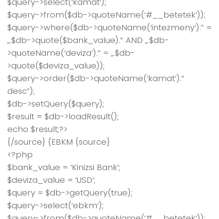
$query->select(‘kamat’);
$query->from($db->quoteName(‘#__betetek’));
$query->where($db->quoteName(‘intezmeny’).” =
„.$db->quote($bank_value).” AND „.$db-
>quoteName(‘deviza’).” = „.$db-
>quote($deviza_value));
$query->order($db->quoteName(‘kamat’).”
desc”);
$db->setQuery($query);
$result = $db->loadResult();
echo $result;?>
{/source} (EBKM {source}
<?php
$bank_value = ‘Kinizsi Bank’;
$deviza_value = ‘USD’;
$query = $db->getQuery(true);
$query->select(‘ebkm’);
$query->from($db->quoteName(‘#__betetek’));