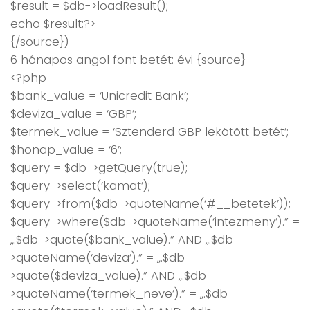
$result = $db->loadResult();
echo $result;?>
{/source})
6 hónapos angol font betét: évi {source}
<?php
$bank_value = ‘Unicredit Bank’;
$deviza_value = ‘GBP’;
$termek_value = ‘Sztenderd GBP lekötött betét’;
$honap_value = ‘6’;
$query = $db->getQuery(true);
$query->select(‘kamat’);
$query->from($db->quoteName(‘#__betetek’));
$query->where($db->quoteName(‘intezmeny’).” =
„.$db->quote($bank_value).” AND „.$db-
>quoteName(‘deviza’).” = „.$db-
>quote($deviza_value).” AND „.$db-
>quoteName(‘termek_neve’).” = „.$db-