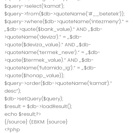
$query->select(‘kamat’);
$query->from($db->quoteName(‘#__betetek’));
$query->where($db->quoteName(‘intezmeny’).” =
„.$db->quote($bank_value).” AND „.$db-
>quoteName(‘deviza’).” = „.$db-
>quote($deviza_value).” AND „.$db-
>quoteName(‘termek_neve’).” = „.$db-
>quote($termek_value).” AND „.$db-
>quoteName(‘futamido_ig’).” = „.$db-
>quote($honap_value));
$query->order($db->quoteName(‘kamat’).”
desc”);
$db->setQuery($query);
$result = $db->loadResult();
echo $result;?>
{/source} (EBKM: {source}
<?php