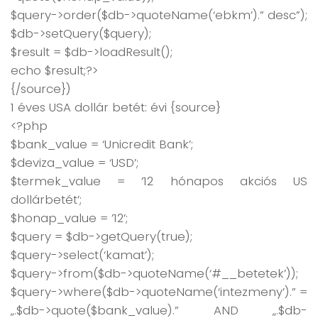
$query->order($db->quoteName(‘ebkm’).” desc”);
$db->setQuery($query);
$result = $db->loadResult();
echo $result;?>
{/source})
1 éves USA dollár betét: évi {source}
<?php
$bank_value = ‘Unicredit Bank’;
$deviza_value = ‘USD’;
$termek_value = ’12 hónapos akciós US
dollárbetét’;
$honap_value = ’12’;
$query = $db->getQuery(true);
$query->select(‘kamat’);
$query->from($db->quoteName(‘#__betetek’));
$query->where($db->quoteName(‘intezmeny’).” =
„.$db->quote($bank_value).” AND „.$db-