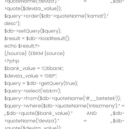
>quoteName(‘deviza’).” = „.$db-
>quote($deviza_value));
$query->order($db->quoteName(‘kamat’).”
desc”);
$db->setQuery($query);
$result = $db->loadResult();
echo $result;?>
{/source} (EBKM {source}
<?php
$bank_value = ‘Citibank’;
$deviza_value = ‘GBP’;
$query = $db->getQuery(true);
$query->select(‘ebkm’);
$query->from($db->quoteName(‘#__betetek’));
$query->where($db->quoteName(‘intezmeny’).” =
„.$db->quote($bank_value).” AND „.$db-
>quoteName(‘deviza’).” = „.$db-
>quote($deviza_value));