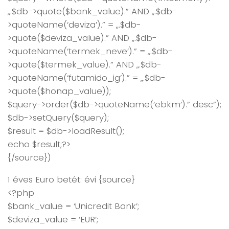
„.$db->quote($bank_value).” AND „.$db-
>quoteName(‘deviza’).” = „.$db-
>quote($deviza_value).” AND „.$db-
>quoteName(‘termek_neve’).” = „.$db-
>quote($termek_value).” AND „.$db-
>quoteName(‘futamido_ig’).” = „.$db-
>quote($honap_value));
$query->order($db->quoteName(‘ebkm’).” desc”);
$db->setQuery($query);
$result = $db->loadResult();
echo $result;?>
{/source})
1 éves Euro betét: évi {source}
<?php
$bank_value = ‘Unicredit Bank’;
$deviza_value = ‘EUR’;