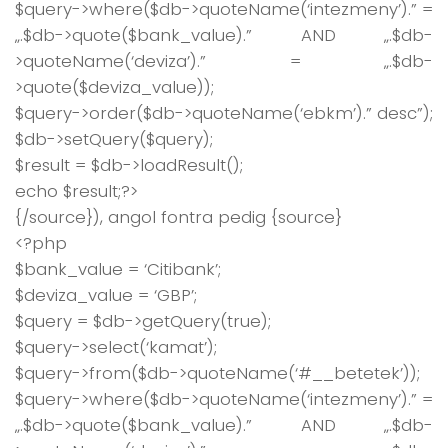
$query->where($db->quoteName(‘intezmeny’).” =
„.$db->quote($bank_value).” AND „.$db-
>quoteName(‘deviza’).” = „.$db-
>quote($deviza_value));
$query->order($db->quoteName(‘ebkm’).” desc”);
$db->setQuery($query);
$result = $db->loadResult();
echo $result;?>
{/source}), angol fontra pedig {source}
<?php
$bank_value = ‘Citibank’;
$deviza_value = ‘GBP’;
$query = $db->getQuery(true);
$query->select(‘kamat’);
$query->from($db->quoteName(‘#__betetek’));
$query->where($db->quoteName(‘intezmeny’).” =
„.$db->quote($bank_value).” AND „.$db-