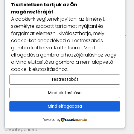
Tiszteletben tartjuk az Ön
Keresés
magánszféráját
A cookie-k segítenek javítani az élményt,
személyre szabott tartalmat nyújtani és
Legutóbbi bejegyzések
forgalmat elemezni. Kiválaszthatja, mely
Lakáshitel havi törlesztőrészlet csökkentése legálisan –
cookie-kat engedélyezi a
Testreszabás
2 okos módszer, amit kevesen használnak
gombra kattintva. Kattintson a
Mind
Havi pénzügyi kihívás: Spórolj 10 000 Ft-ot szinte
elfogadása
gombra a hozzájáruláshoz vagy
észrevétlenül
a
Mind elutasítása
gombra a nem alapvető
Indexkövető ETF-ek: befektetés egyszerűen és olcsón
cookie-k elutasításához.
Állampapír: biztonságos befektetés a magyarok
kedvence
Testreszabás
Mi a különbség megtakarítás és befektetés között?
Mind elutasítása
Mind elfogadása
Kategóriák
Ajánlatok
Powered by
Blog
Uncategorised