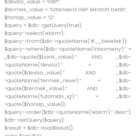
$deviza_value = ‘GBP’;
$termek_value = ‘Sztenderd GBP lekötött betét’;
$honap_value = ’12’;
$query = $db->getQuery(true);
$query->select(‘ebkm’);
$query->from($db->quoteName(‘#__betetek’));
$query->where($db->quoteName(‘intezmeny’).” =
„.$db->quote($bank_value).” AND „.$db-
>quoteName(‘deviza’).” = „.$db-
>quote($deviza_value).” AND „.$db-
>quoteName(‘termek_neve’).” = „.$db-
>quote($termek_value).” AND „.$db-
>quoteName(‘futamido_ig’).” = „.$db-
>quote($honap_value));
$query->order($db->quoteName(‘ebkm’).” desc”);
$db->setQuery($query);
$result = $db->loadResult();
echo $result;?>