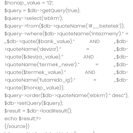
$honap_value = ’12’;
$query = $db->getQuery(true);
$query->select(‘ebkm’);
$query->from($db->quoteName(‘#__betetek’));
$query->where($db->quoteName(‘intezmeny’).” =
„.$db->quote($bank_value).” AND „.$db-
>quoteName(‘deviza’).” = „.$db-
>quote($deviza_value).” AND „.$db-
>quoteName(‘termek_neve’).” = „.$db-
>quote($termek_value).” AND „.$db-
>quoteName(‘futamido_ig’).” = „.$db-
>quote($honap_value));
$query->order($db->quoteName(‘ebkm’).” desc”);
$db->setQuery($query);
$result = $db->loadResult();
echo $result;?>
{/source})