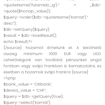
>quoteName(‘futamido_ig’).” = „.$db-
>quote($honap_value));
$query->order($db->quoteName(‘kamat’).”
desc”);
$db->setQuery($query);
$result = $db->loadResult();
echo $result;?>
{/source} hozamot érhetünk el. A leköthető
összeg minimum 1000 EUR vagy USD.
Lehetőségünk van továbbá pénzünket angol
fontban vagy svájci frankban is kamatoztatni, ez
esetben a hozamok svájci frankra {source}
<?php
$bank_value = ‘Citibank’;
$deviza_value = ‘CHF’;
$query = $db->getQuery(true);
$query->select(‘kamat’);