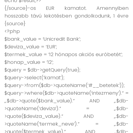
echo $result;?>
{/source}-os EUR kamatot. Amennyiben
hosszabb távú lekötésben gondolkodunk, 1 évre
{source}
<?php
$bank_value = ‘Unicredit Bank’;
$deviza_value = ‘EUR’;
$termek_value = ’12 hónapos akciós euróbetét’;
$honap_value = ’12’;
$query = $db->getQuery(true);
$query->select(‘kamat’);
$query->from($db->quoteName(‘#__betetek’));
$query->where($db->quoteName(‘intezmeny’).” =
„.$db->quote($bank_value).” AND „.$db-
>quoteName(‘deviza’).” = „.$db-
>quote($deviza_value).” AND „.$db-
>quoteName(‘termek_neve’).” = „.$db-
>quote($termek_value).” AND „.$db-