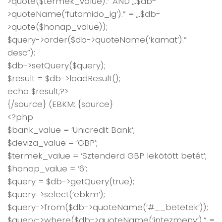
>quote($termek_value).” AND „.$db-
>quoteName(‘futamido_ig’).” = „.$db-
>quote($honap_value));
$query->order($db->quoteName(‘kamat’).”
desc”);
$db->setQuery($query);
$result = $db->loadResult();
echo $result;?>
{/source} (EBKM: {source}
<?php
$bank_value = ‘Unicredit Bank’;
$deviza_value = ‘GBP’;
$termek_value = ‘Sztenderd GBP lekötött betét’;
$honap_value = ‘6’;
$query = $db->getQuery(true);
$query->select(‘ebkm’);
$query->from($db->quoteName(‘#__betetek’));
$query->where($db->quoteName(‘intezmeny’).” =