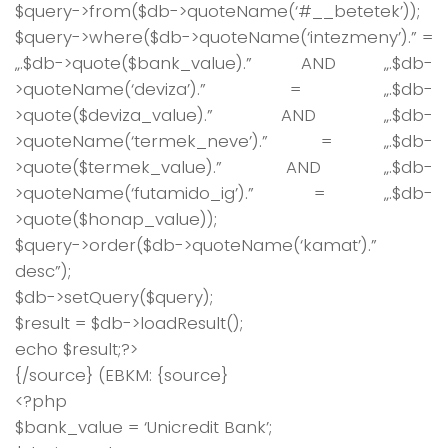
$query->from($db->quoteName(‘#__betetek’));
$query->where($db->quoteName(‘intezmeny’).” =
„.$db->quote($bank_value).” AND „.$db-
>quoteName(‘deviza’).” = „.$db-
>quote($deviza_value).” AND „.$db-
>quoteName(‘termek_neve’).” = „.$db-
>quote($termek_value).” AND „.$db-
>quoteName(‘futamido_ig’).” = „.$db-
>quote($honap_value));
$query->order($db->quoteName(‘kamat’).”
desc”);
$db->setQuery($query);
$result = $db->loadResult();
echo $result;?>
{/source} (EBKM: {source}
<?php
$bank_value = ‘Unicredit Bank’;