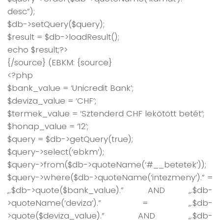
desc”);
$db->setQuery($query);
$result = $db->loadResult();
echo $result;?>
{/source} (EBKM: {source}
<?php
$bank_value = ‘Unicredit Bank’;
$deviza_value = ‘CHF’;
$termek_value = ‘Sztenderd CHF lekötött betét’;
$honap_value = ’12’;
$query = $db->getQuery(true);
$query->select(‘ebkm’);
$query->from($db->quoteName(‘#__betetek’));
$query->where($db->quoteName(‘intezmeny’).” =
„.$db->quote($bank_value).” AND „.$db-
>quoteName(‘deviza’).” = „.$db-
>quote($deviza_value).” AND „.$db-