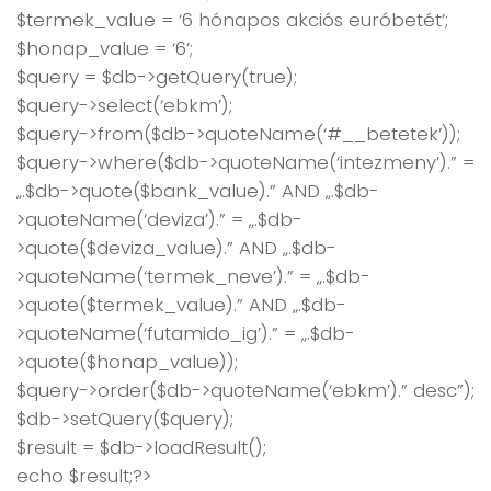
$termek_value = ‘6 hónapos akciós euróbetét’;
$honap_value = ‘6’;
$query = $db->getQuery(true);
$query->select(‘ebkm’);
$query->from($db->quoteName(‘#__betetek’));
$query->where($db->quoteName(‘intezmeny’).” =
„.$db->quote($bank_value).” AND „.$db-
>quoteName(‘deviza’).” = „.$db-
>quote($deviza_value).” AND „.$db-
>quoteName(‘termek_neve’).” = „.$db-
>quote($termek_value).” AND „.$db-
>quoteName(‘futamido_ig’).” = „.$db-
>quote($honap_value));
$query->order($db->quoteName(‘ebkm’).” desc”);
$db->setQuery($query);
$result = $db->loadResult();
echo $result;?>