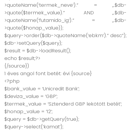
>quoteName(‘termek_neve’).” = „.$db-
>quote($termek_value).” AND „.$db-
>quoteName(‘futamido_ig’).” = „.$db-
>quote($honap_value));
$query->order($db->quoteName(‘ebkm’).” desc”);
$db->setQuery($query);
$result = $db->loadResult();
echo $result;?>
{/source})
1 éves angol font betét: évi {source}
<?php
$bank_value = ‘Unicredit Bank’;
$deviza_value = ‘GBP’;
$termek_value = ‘Sztenderd GBP lekötött betét’;
$honap_value = ’12’;
$query = $db->getQuery(true);
$query->select(‘kamat’);