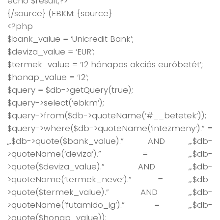
echo $result;?>
{/source} (EBKM: {source}
<?php
$bank_value = ‘Unicredit Bank’;
$deviza_value = ‘EUR’;
$termek_value = ’12 hónapos akciós euróbetét’;
$honap_value = ’12’;
$query = $db->getQuery(true);
$query->select(‘ebkm’);
$query->from($db->quoteName(‘#__betetek’));
$query->where($db->quoteName(‘intezmeny’).” =
„.$db->quote($bank_value).” AND „.$db-
>quoteName(‘deviza’).” = „.$db-
>quote($deviza_value).” AND „.$db-
>quoteName(‘termek_neve’).” = „.$db-
>quote($termek_value).” AND „.$db-
>quoteName(‘futamido_ig’).” = „.$db-
>quote($honap_value));