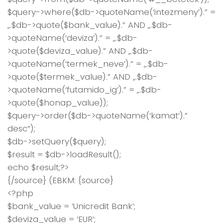
$query->where($db->quoteName(‘intezmeny’).” =
„.$db->quote($bank_value).” AND „.$db-
>quoteName(‘deviza’).” = „.$db-
>quote($deviza_value).” AND „.$db-
>quoteName(‘termek_neve’).” = „.$db-
>quote($termek_value).” AND „.$db-
>quoteName(‘futamido_ig’).” = „.$db-
>quote($honap_value));
$query->order($db->quoteName(‘kamat’).”
desc”);
$db->setQuery($query);
$result = $db->loadResult();
echo $result;?>
{/source} (EBKM: {source}
<?php
$bank_value = ‘Unicredit Bank’;
$deviza_value = ‘EUR’;