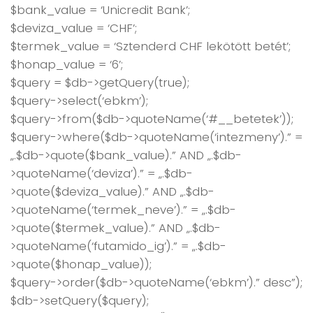
$bank_value = ‘Unicredit Bank’;
$deviza_value = ‘CHF’;
$termek_value = ‘Sztenderd CHF lekötött betét’;
$honap_value = ‘6’;
$query = $db->getQuery(true);
$query->select(‘ebkm’);
$query->from($db->quoteName(‘#__betetek’));
$query->where($db->quoteName(‘intezmeny’).” =
„.$db->quote($bank_value).” AND „.$db-
>quoteName(‘deviza’).” = „.$db-
>quote($deviza_value).” AND „.$db-
>quoteName(‘termek_neve’).” = „.$db-
>quote($termek_value).” AND „.$db-
>quoteName(‘futamido_ig’).” = „.$db-
>quote($honap_value));
$query->order($db->quoteName(‘ebkm’).” desc”);
$db->setQuery($query);