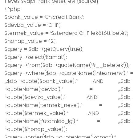
1 éves svájci frank betét: évi {source}
<?php
$bank_value = ‘Unicredit Bank’;
$deviza_value = ‘CHF’;
$termek_value = ‘Sztenderd CHF lekötött betét’;
$honap_value = ’12’;
$query = $db->getQuery(true);
$query->select(‘kamat’);
$query->from($db->quoteName(‘#__betetek’));
$query->where($db->quoteName(‘intezmeny’).” =
„.$db->quote($bank_value).” AND „.$db-
>quoteName(‘deviza’).” = „.$db-
>quote($deviza_value).” AND „.$db-
>quoteName(‘termek_neve’).” = „.$db-
>quote($termek_value).” AND „.$db-
>quoteName(‘futamido_ig’).” = „.$db-
>quote($honap_value));
$query->order($db->quoteName(‘kamat’).”