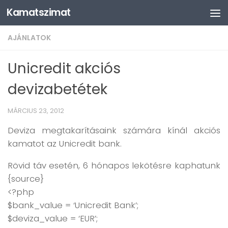
Kamatszimat
Skip to content
AJÁNLATOK
Unicredit akciós
devizabetétek
MÁRCIUS 23, 2012
Deviza megtakarításaink számára kínál akciós
kamatot az Unicredit bank.
Rövid táv esetén, 6 hónapos lekötésre kaphatunk
{source}
<?php
$bank_value = ‘Unicredit Bank’;
$deviza_value = ‘EUR’;