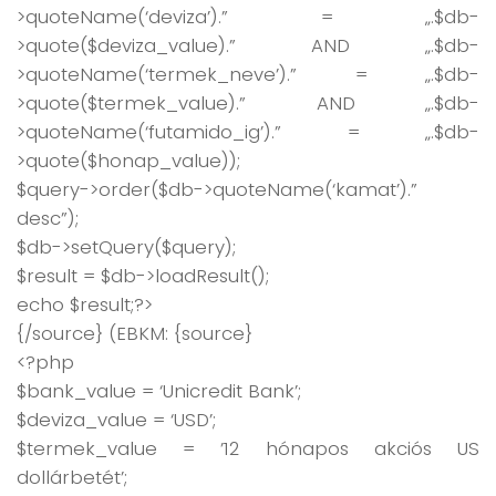
>quoteName(‘deviza’).” = „.$db-
>quote($deviza_value).” AND „.$db-
>quoteName(‘termek_neve’).” = „.$db-
>quote($termek_value).” AND „.$db-
>quoteName(‘futamido_ig’).” = „.$db-
>quote($honap_value));
$query->order($db->quoteName(‘kamat’).”
desc”);
$db->setQuery($query);
$result = $db->loadResult();
echo $result;?>
{/source} (EBKM: {source}
<?php
$bank_value = ‘Unicredit Bank’;
$deviza_value = ‘USD’;
$termek_value = ’12 hónapos akciós US
dollárbetét’;