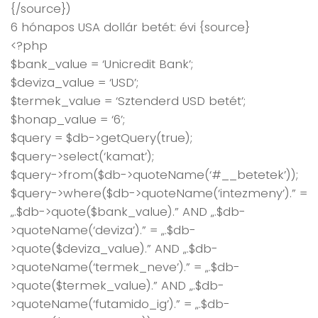
{/source})
6 hónapos USA dollár betét: évi {source}
<?php
$bank_value = ‘Unicredit Bank’;
$deviza_value = ‘USD’;
$termek_value = ‘Sztenderd USD betét’;
$honap_value = ‘6’;
$query = $db->getQuery(true);
$query->select(‘kamat’);
$query->from($db->quoteName(‘#__betetek’));
$query->where($db->quoteName(‘intezmeny’).” =
„.$db->quote($bank_value).” AND „.$db-
>quoteName(‘deviza’).” = „.$db-
>quote($deviza_value).” AND „.$db-
>quoteName(‘termek_neve’).” = „.$db-
>quote($termek_value).” AND „.$db-
>quoteName(‘futamido_ig’).” = „.$db-