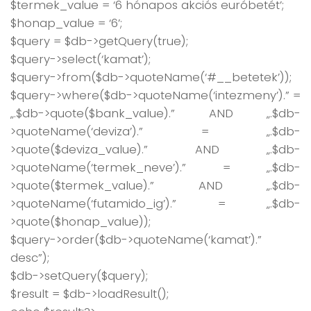
$termek_value = ‘6 hónapos akciós euróbetét’;
$honap_value = ‘6’;
$query = $db->getQuery(true);
$query->select(‘kamat’);
$query->from($db->quoteName(‘#__betetek’));
$query->where($db->quoteName(‘intezmeny’).” =
„.$db->quote($bank_value).” AND „.$db-
>quoteName(‘deviza’).” = „.$db-
>quote($deviza_value).” AND „.$db-
>quoteName(‘termek_neve’).” = „.$db-
>quote($termek_value).” AND „.$db-
>quoteName(‘futamido_ig’).” = „.$db-
>quote($honap_value));
$query->order($db->quoteName(‘kamat’).”
desc”);
$db->setQuery($query);
$result = $db->loadResult();