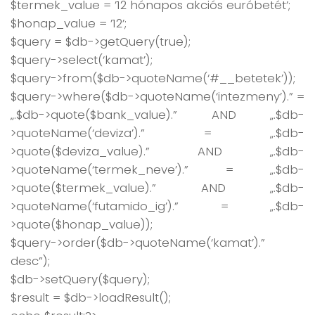
$termek_value = ’12 hónapos akciós euróbetét’;
$honap_value = ’12’;
$query = $db->getQuery(true);
$query->select(‘kamat’);
$query->from($db->quoteName(‘#__betetek’));
$query->where($db->quoteName(‘intezmeny’).” =
„.$db->quote($bank_value).” AND „.$db-
>quoteName(‘deviza’).” = „.$db-
>quote($deviza_value).” AND „.$db-
>quoteName(‘termek_neve’).” = „.$db-
>quote($termek_value).” AND „.$db-
>quoteName(‘futamido_ig’).” = „.$db-
>quote($honap_value));
$query->order($db->quoteName(‘kamat’).”
desc”);
$db->setQuery($query);
$result = $db->loadResult();