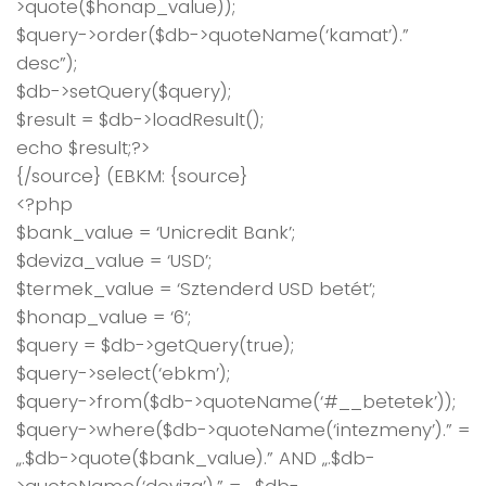
>quote($honap_value));
$query->order($db->quoteName(‘kamat’).”
desc”);
$db->setQuery($query);
$result = $db->loadResult();
echo $result;?>
{/source} (EBKM: {source}
<?php
$bank_value = ‘Unicredit Bank’;
$deviza_value = ‘USD’;
$termek_value = ‘Sztenderd USD betét’;
$honap_value = ‘6’;
$query = $db->getQuery(true);
$query->select(‘ebkm’);
$query->from($db->quoteName(‘#__betetek’));
$query->where($db->quoteName(‘intezmeny’).” =
„.$db->quote($bank_value).” AND „.$db-