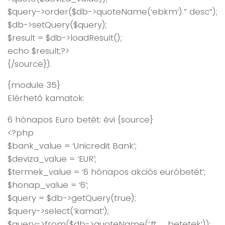
$query->order($db->quoteName(‘ebkm’).” desc”);
$db->setQuery($query);
$result = $db->loadResult();
echo $result;?>
{/source}).
{module 35}
Elérhető kamatok:
6 hónapos Euro betét: évi {source}
<?php
$bank_value = ‘Unicredit Bank’;
$deviza_value = ‘EUR’;
$termek_value = ‘6 hónapos akciós euróbetét’;
$honap_value = ‘6’;
$query = $db->getQuery(true);
$query->select(‘kamat’);
$query->from($db->quoteName(‘#__betetek’));