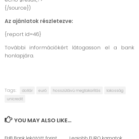
{/source})
Az ajánlatok részletezve:
{report id=46}
További információkért látogasson el a bank
honlapjára.
Tags:
dollár
euró
hosszútávú megtakarítás
lakosság
unicredit
YOU MAY ALSO LIKE...
FHB Bank lekötött forint
Legjobb EURO kamatok