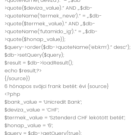
>quoteName(‘deviza’).” = „.$db-
>quote($deviza_value).” AND „.$db-
>quoteName(‘termek_neve’).” = „.$db-
>quote($termek_value).” AND „.$db-
>quoteName(‘futamido_ig’).” = „.$db-
>quote($honap_value));
$query->order($db->quoteName(‘ebkm’).” desc”);
$db->setQuery($query);
$result = $db->loadResult();
echo $result;?>
{/source})
6 hónapos svájci frank betét: évi {source}
<?php
$bank_value = ‘Unicredit Bank’;
$deviza_value = ‘CHF’;
$termek_value = ‘Sztenderd CHF lekötött betét’;
$honap_value = ‘6’;
$query = $db->getQuery(true);