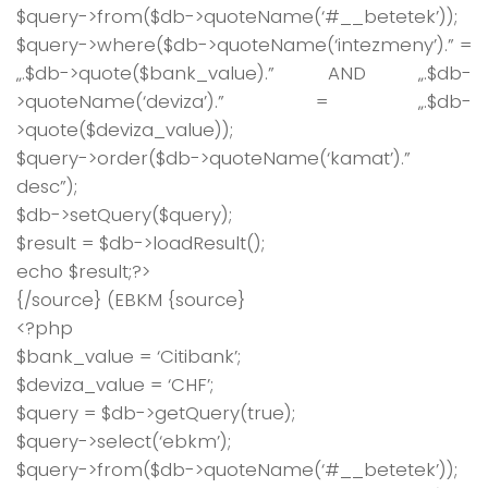
$query->from($db->quoteName(‘#__betetek’));
$query->where($db->quoteName(‘intezmeny’).” =
„.$db->quote($bank_value).” AND „.$db-
>quoteName(‘deviza’).” = „.$db-
>quote($deviza_value));
$query->order($db->quoteName(‘kamat’).”
desc”);
$db->setQuery($query);
$result = $db->loadResult();
echo $result;?>
{/source} (EBKM {source}
<?php
$bank_value = ‘Citibank’;
$deviza_value = ‘CHF’;
$query = $db->getQuery(true);
$query->select(‘ebkm’);
$query->from($db->quoteName(‘#__betetek’));