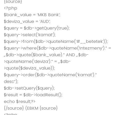
{source}
<?php
$bank_value = ‘MKB Bank’;
$deviza_value = ‘AUD’;
$query = $db->getQuery(true);
$query->select(‘kamat’);
$query->from($db->quoteName(‘#__betetek’));
$query->where($db->quoteName(‘intezmeny’).” =
„.$db->quote($bank_value).” AND „.$db-
>quoteName(‘deviza’).” = „.$db-
>quote($deviza_value));
$query->order($db->quoteName(‘kamat’).”
desc”);
$db->setQuery($query);
$result = $db->loadResult();
echo $result;?>
{/source} (EBKM {source}
<?php