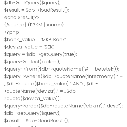
$db->setQuery($query);
$result = $db->loadResult();
echo $result;?>
{/source} (EBKM {source}
<?php
$bank_value = ‘MKB Bank’;
$deviza_value = ‘SEK’;
$query = $db->getQuery(true);
$query->select(‘ebkm’);
$query->from($db->quoteName(‘#__betetek’));
$query->where($db->quoteName(‘intezmeny’).” =
„.$db->quote($bank_value).” AND „.$db-
>quoteName(‘deviza’).” = „.$db-
>quote($deviza_value));
$query->order($db->quoteName(‘ebkm’).” desc”);
$db->setQuery($query);
$result = $db->loadResult();