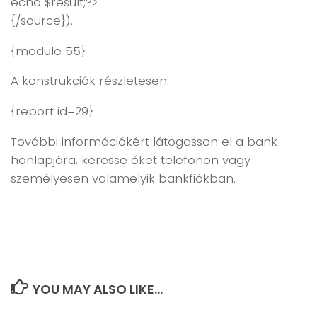
echo $result;?>
{/source}).
{module 55}
A konstrukciók részletesen:
{report id=29}
További információkért látogasson el a bank
honlapjára, keresse őket telefonon vagy
személyesen valamelyik bankfiókban.
YOU MAY ALSO LIKE...