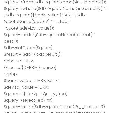
$query->from($db->quoteName(‘#__betetek’));
$query->where($db->quoteName(‘intezmeny’).” =
„.$db->quote($bank_value).” AND „.$db-
>quoteName(‘deviza’).” = „.$db-
>quote($deviza_value));
$query->order($db->quoteName(‘kamat’).”
desc”);
$db->setQuery($query);
$result = $db->loadResult();
echo $result;?>
{/source} (EBKM {source}
<?php
$bank_value = ‘MKB Bank’;
$deviza_value = ‘DKK’;
$query = $db->getQuery(true);
$query->select(‘ebkm’);
$query->from($db->quoteName(‘#__betetek’));