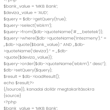
$bank_value = ‘MKB Bank’;
$deviza_value = ‘AUD’;
$query = $db->getQuery(true);
$query->select(‘ebkm’);
$query->from($db->quoteName(‘#__betetek’));
$query->where($db->quoteName(‘intezmeny’).” =
„.$db->quote($bank_value).” AND „.$db-
>quoteName(‘deviza’).” = „.$db-
>quote($deviza_value));
$query->order($db->quoteName(‘ebkm’).” desc”);
$db->setQuery($query);
$result = $db->loadResult();
echo $result;?>
{/source}), kanadai dollár megtakarításokra
{source}
<?php
$bank_value = ‘MKB Bank’;