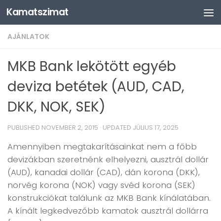
Kamatszimat
Skip to content
AJÁNLATOK
MKB Bank lekötött egyéb
deviza betétek (AUD, CAD,
DKK, NOK, SEK)
PUBLISHED
NOVEMBER 2, 2015
· UPDATED
JÚLIUS 17, 2025
Amennyiben megtakarításainkat nem a főbb
devizákban szeretnénk elhelyezni, ausztrál dollár
(AUD), kanadai dollár (CAD), dán korona (DKK),
norvég korona (NOK) vagy svéd korona (SEK)
konstrukciókat találunk az MKB Bank kínálatában.
A kínált legkedvezőbb kamatok ausztrál dollárra