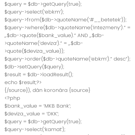
$query = $db->getQuery(true);
$query->select(‘ebkm’);
$query->from($db->quoteName(‘#__betetek’));
$query->where($db->quoteName(‘intezmeny’).” =
„.$db->quote($bank_value).” AND „.$db-
>quoteName(‘deviza’).” = „.$db-
>quote($deviza_value));
$query->order($db->quoteName(‘ebkm’).” desc”);
$db->setQuery($query);
$result = $db->loadResult();
echo $result;?>
{/source}), dán koronára {source}
<?php
$bank_value = ‘MKB Bank’;
$deviza_value = ‘DKK’;
$query = $db->getQuery(true);
$query->select(‘kamat’);