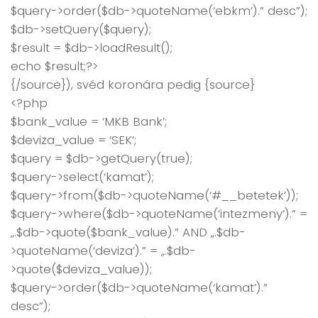
$query->order($db->quoteName(‘ebkm’).” desc”);
$db->setQuery($query);
$result = $db->loadResult();
echo $result;?>
{/source}), svéd koronára pedig {source}
<?php
$bank_value = ‘MKB Bank’;
$deviza_value = ‘SEK’;
$query = $db->getQuery(true);
$query->select(‘kamat’);
$query->from($db->quoteName(‘#__betetek’));
$query->where($db->quoteName(‘intezmeny’).” =
„.$db->quote($bank_value).” AND „.$db-
>quoteName(‘deviza’).” = „.$db-
>quote($deviza_value));
$query->order($db->quoteName(‘kamat’).”
desc”);