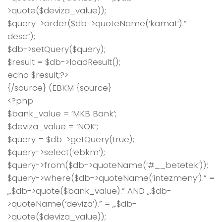
>quote($deviza_value));
$query->order($db->quoteName(‘kamat’).”
desc”);
$db->setQuery($query);
$result = $db->loadResult();
echo $result;?>
{/source} (EBKM {source}
<?php
$bank_value = ‘MKB Bank’;
$deviza_value = ‘NOK’;
$query = $db->getQuery(true);
$query->select(‘ebkm’);
$query->from($db->quoteName(‘#__betetek’));
$query->where($db->quoteName(‘intezmeny’).” =
„.$db->quote($bank_value).” AND „.$db-
>quoteName(‘deviza’).” = „.$db-
>quote($deviza_value));