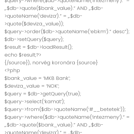
$query->where($db->quoteName(‘intezmeny’).” =
„.$db->quote($bank_value).” AND „.$db-
>quoteName(‘deviza’).” = „.$db-
>quote($deviza_value));
$query->order($db->quoteName(‘ebkm’).” desc”);
$db->setQuery($query);
$result = $db->loadResult();
echo $result;?>
{/source}), norvég koronára {source}
<?php
$bank_value = ‘MKB Bank’;
$deviza_value = ‘NOK’;
$query = $db->getQuery(true);
$query->select(‘kamat’);
$query->from($db->quoteName(‘#__betetek’));
$query->where($db->quoteName(‘intezmeny’).” =
„.$db->quote($bank_value).” AND „.$db-
>quoteName(‘deviza’).” = „.$db-