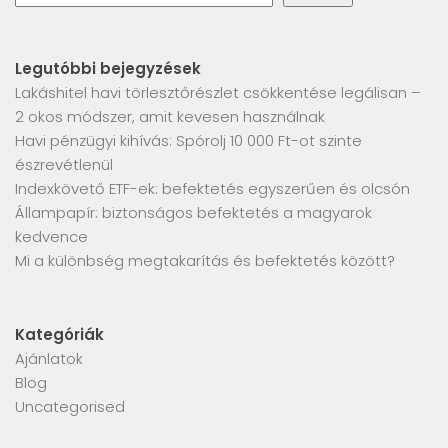
Legutóbbi bejegyzések
Lakáshitel havi törlesztőrészlet csökkentése legálisan –
2 okos módszer, amit kevesen használnak
Havi pénzügyi kihívás: Spórolj 10 000 Ft-ot szinte
észrevétlenül
Indexkövető ETF-ek: befektetés egyszerűen és olcsón
Állampapír: biztonságos befektetés a magyarok
kedvence
Mi a különbség megtakarítás és befektetés között?
Kategóriák
Ajánlatok
Blog
Uncategorised