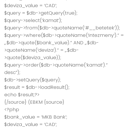
$deviza_value = ‘CAD’;
$query = $db->getQuery(true);
$query->select(‘kamat’);
$query->from($db->quoteName(‘#__betetek’));
$query->where($db->quoteName(‘intezmeny’).” =
„.$db->quote($bank_value).” AND „.$db-
>quoteName(‘deviza’).” = „.$db-
>quote($deviza_value));
$query->order($db->quoteName(‘kamat’).”
desc”);
$db->setQuery($query);
$result = $db->loadResult();
echo $result;?>
{/source} (EBKM {source}
<?php
$bank_value = ‘MKB Bank’;
$deviza_value = ‘CAD’;