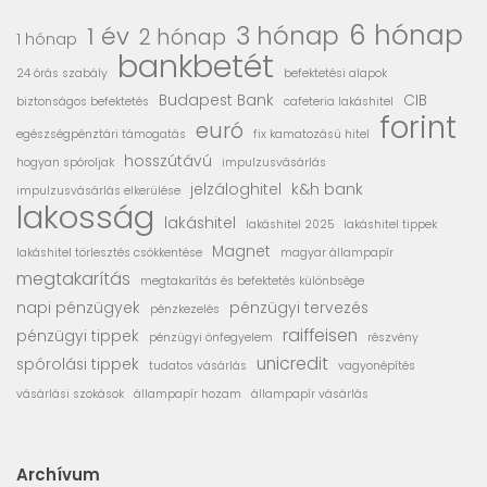
6 hónap
3 hónap
1 év
2 hónap
1 hónap
bankbetét
24 órás szabály
befektetési alapok
Budapest Bank
CIB
biztonságos befektetés
cafeteria lakáshitel
forint
euró
egészségpénztári támogatás
fix kamatozású hitel
hosszútávú
hogyan spóroljak
impulzusvásárlás
jelzáloghitel
k&h bank
impulzusvásárlás elkerülése
lakosság
lakáshitel
lakáshitel 2025
lakáshitel tippek
Magnet
lakáshitel törlesztés csökkentése
magyar állampapír
megtakarítás
megtakarítás és befektetés különbsége
napi pénzügyek
pénzügyi tervezés
pénzkezelés
raiffeisen
pénzügyi tippek
pénzügyi önfegyelem
részvény
unicredit
spórolási tippek
tudatos vásárlás
vagyonépítés
vásárlási szokások
állampapír hozam
állampapír vásárlás
Archívum