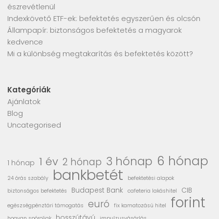
észrevétlenül
Indexkövető ETF-ek: befektetés egyszerűen és olcsón
Állampapír: biztonságos befektetés a magyarok
kedvence
Mi a különbség megtakarítás és befektetés között?
Kategóriák
Ajánlatok
Blog
Uncategorised
6 hónap
3 hónap
1 év
2 hónap
1 hónap
bankbetét
24 órás szabály
befektetési alapok
Budapest Bank
CIB
biztonságos befektetés
cafeteria lakáshitel
forint
euró
egészségpénztári támogatás
fix kamatozású hitel
hosszútávú
hogyan spóroljak
impulzusvásárlás