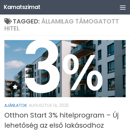
Kamatszimat
Skip to content
TAGGED:
ÁLLAMILAG TÁMOGATOTT
HITEL
AJÁNLATOK
AUGUSZTUS 14, 2025
Otthon Start 3% hitelprogram – Új
lehetőség az első lakásodhoz