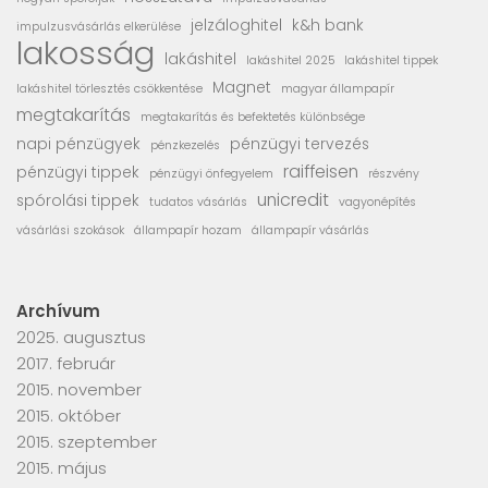
jelzáloghitel
k&h bank
impulzusvásárlás elkerülése
lakosság
lakáshitel
lakáshitel 2025
lakáshitel tippek
Magnet
lakáshitel törlesztés csökkentése
magyar állampapír
megtakarítás
megtakarítás és befektetés különbsége
napi pénzügyek
pénzügyi tervezés
pénzkezelés
raiffeisen
pénzügyi tippek
pénzügyi önfegyelem
részvény
unicredit
spórolási tippek
tudatos vásárlás
vagyonépítés
vásárlási szokások
állampapír hozam
állampapír vásárlás
Archívum
2025. augusztus
2017. február
2015. november
2015. október
2015. szeptember
2015. május