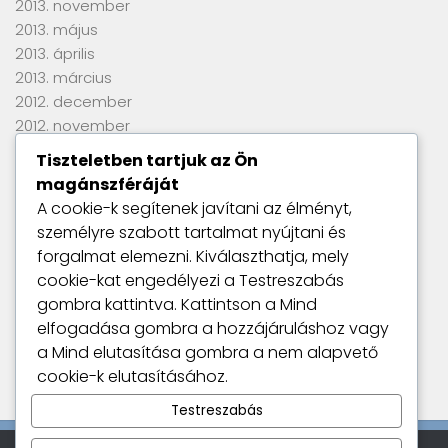
2013. november
2013. május
2013. április
2013. március
2012. december
2012. november
2012. szeptember
Tiszteletben tartjuk az Ön
2012. június
magánszféráját
2012. április
A cookie-k segítenek javítani az élményt,
2012. március
személyre szabott tartalmat nyújtani és
2012. január
forgalmat elemezni. Kiválaszthatja, mely
2011. szeptember
cookie-kat engedélyezi a
Testreszabás
gombra kattintva. Kattintson a
Mind
elfogadása
gombra a hozzájáruláshoz vagy
Utolsó kommentek
a
Mind elutasítása
gombra a nem alapvető
Nincs megjeleníthető bejegyzés.
cookie-k elutasításához.
Testreszabás