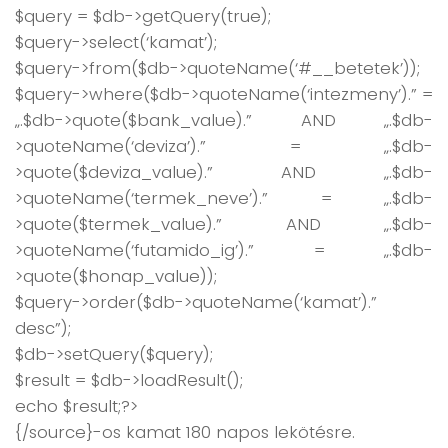
$query = $db->getQuery(true);
$query->select(‘kamat’);
$query->from($db->quoteName(‘#__betetek’));
$query->where($db->quoteName(‘intezmeny’).” =
„.$db->quote($bank_value).” AND „.$db-
>quoteName(‘deviza’).” = „.$db-
>quote($deviza_value).” AND „.$db-
>quoteName(‘termek_neve’).” = „.$db-
>quote($termek_value).” AND „.$db-
>quoteName(‘futamido_ig’).” = „.$db-
>quote($honap_value));
$query->order($db->quoteName(‘kamat’).”
desc”);
$db->setQuery($query);
$result = $db->loadResult();
echo $result;?>
{/source}-os kamat 180 napos lekötésre.