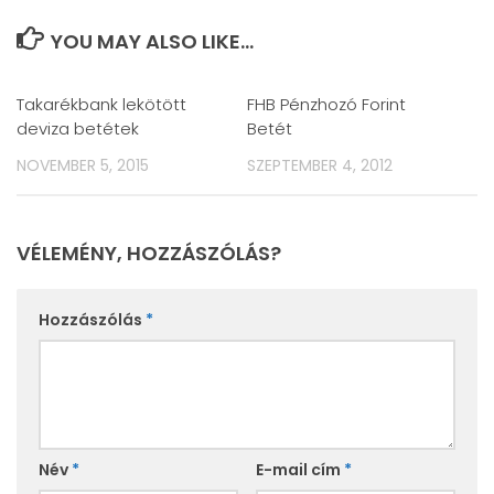
YOU MAY ALSO LIKE...
Takarékbank lekötött
FHB Pénzhozó Forint
deviza betétek
Betét
NOVEMBER 5, 2015
SZEPTEMBER 4, 2012
VÉLEMÉNY, HOZZÁSZÓLÁS?
Hozzászólás
*
Név
*
E-mail cím
*