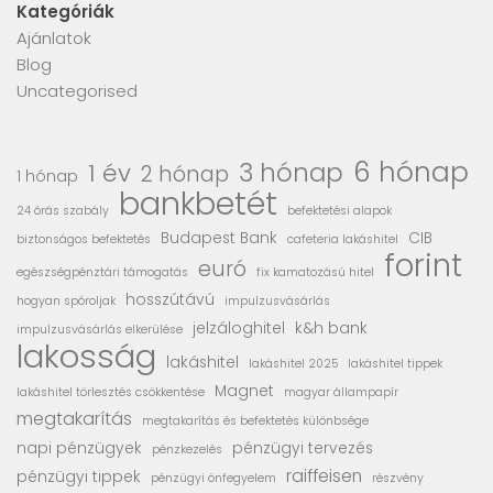
Kategóriák
Ajánlatok
Blog
Uncategorised
6 hónap
3 hónap
1 év
2 hónap
1 hónap
bankbetét
24 órás szabály
befektetési alapok
Budapest Bank
CIB
biztonságos befektetés
cafeteria lakáshitel
forint
euró
egészségpénztári támogatás
fix kamatozású hitel
hosszútávú
hogyan spóroljak
impulzusvásárlás
jelzáloghitel
k&h bank
impulzusvásárlás elkerülése
lakosság
lakáshitel
lakáshitel 2025
lakáshitel tippek
Magnet
lakáshitel törlesztés csökkentése
magyar állampapír
megtakarítás
megtakarítás és befektetés különbsége
napi pénzügyek
pénzügyi tervezés
pénzkezelés
raiffeisen
pénzügyi tippek
pénzügyi önfegyelem
részvény