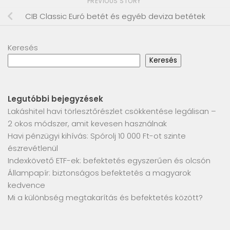
PREVIOUS STORY
CIB Classic Euró betét és egyéb deviza betétek
Keresés
Keresés
Legutóbbi bejegyzések
Lakáshitel havi törlesztőrészlet csökkentése legálisan –
2 okos módszer, amit kevesen használnak
Havi pénzügyi kihívás: Spórolj 10 000 Ft-ot szinte
észrevétlenül
Indexkövető ETF-ek: befektetés egyszerűen és olcsón
Állampapír: biztonságos befektetés a magyarok
kedvence
Mi a különbség megtakarítás és befektetés között?