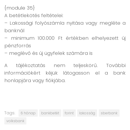
{module 35}
A betétlekötés feltételei:
– Lakossági folyószámla nyitása vagy megléte a
banknál
– minimum 100.000 Ft értékben elhelyezett új
pénzforrás
– meglévő és új ügyfelek számára is
A tájékoztatás nem teljeskörű. További
információkért kéjük látogasson el a bank
honlapjára vagy fiókjába.
Tags:
6 hónap
bankbetét
forint
lakosság
sberbank
volksbank