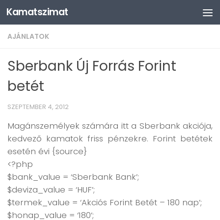
Kamatszimat
Skip to content
AJÁNLATOK
Sberbank Új Forrás Forint
betét
SZEPTEMBER 4, 2012
Magánszemélyek számára itt a Sberbank akciója,
kedvező kamatok friss pénzekre. Forint betétek
esetén évi {source}
<?php
$bank_value = ‘Sberbank Bank’;
$deviza_value = ‘HUF’;
$termek_value = ‘Akciós Forint Betét – 180 nap’;
$honap_value = ‘180’;